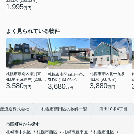
3SLDK (150.12㎡)
1,995
万円
よく見られている物件
札幌市厚別区厚別東二条６丁目
札幌市東区北十九条東１２丁目
札幌市南区石山一条８丁目
4LDK＋S(納戸) (208.54㎡)
4LDK (93.70㎡)
5LDK (164.06㎡)
4
3,580
3,880
3,680
万円
万円
万円
産流通株式会社
札幌市清田区の物件一覧
清田10条4丁目
市区町村から探す
札幌市中央区
札幌市西区
札幌市豊平区
札幌市北区