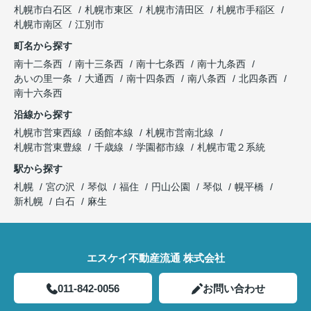
札幌市白石区
札幌市東区
札幌市清田区
札幌市手稲区
札幌市南区
江別市
町名から探す
南十二条西
南十三条西
南十七条西
南十九条西
あいの里一条
大通西
南十四条西
南八条西
北四条西
南十六条西
沿線から探す
札幌市営東西線
函館本線
札幌市営南北線
札幌市営東豊線
千歳線
学園都市線
札幌市電２系統
駅から探す
札幌
宮の沢
琴似
福住
円山公園
琴似
幌平橋
新札幌
白石
麻生
エスケイ不動産流通 株式会社
011-842-0056
お問い合わせ