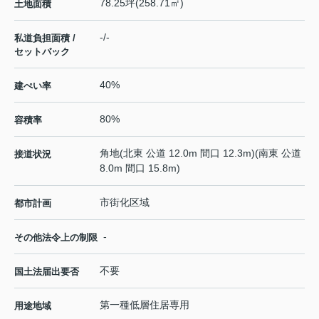
78.25坪(258.71㎡)
土地面積
-/-
私道負担面積 /
セットバック
40%
建ぺい率
80%
容積率
角地(北東 公道 12.0m 間口 12.3m)(南東 公道
接道状況
8.0m 間口 15.8m)
市街化区域
都市計画
-
その他法令上の制限
不要
国土法届出要否
第一種低層住居専用
用途地域