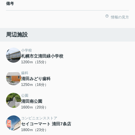
備考
情報の見方
周辺施設
小学校
札幌市立清田緑小学校
1200ｍ（15分）
歯科
清田みどり歯科
1250ｍ（16分）
公園
清田南公園
1600ｍ（20分）
コンビニエンスストア
セイコーマート 清田7条店
1800ｍ（23分）