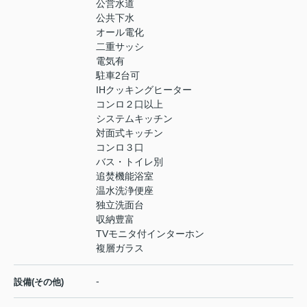
公営水道
公共下水
オール電化
二重サッシ
電気有
駐車2台可
IHクッキングヒーター
コンロ２口以上
システムキッチン
対面式キッチン
コンロ３口
バス・トイレ別
追焚機能浴室
温水洗浄便座
独立洗面台
収納豊富
TVモニタ付インターホン
複層ガラス
-
設備(その他)