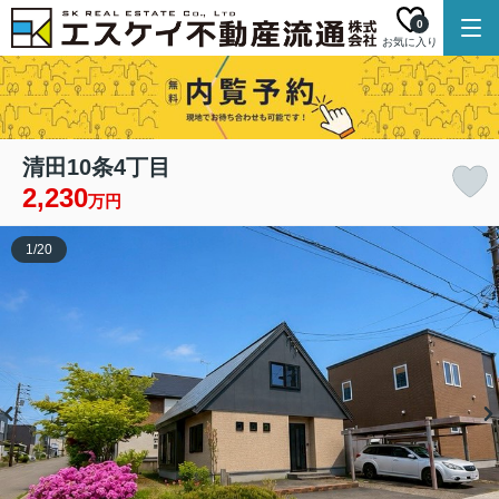
0
お気に入り
清田10条4丁目
2,230
万円
1
/
20