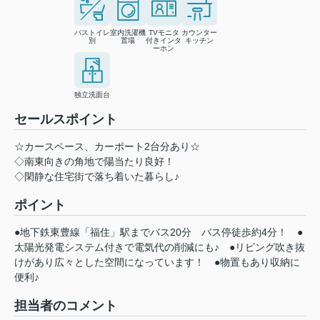
バストイレ
室内洗濯機
TVモニタ
カウンター
別
置場
付きインタ
キッチン
ーホン
独立洗面台
セールスポイント
☆カースペース、カーポート2台分あり☆
◇南東向きの角地で陽当たり良好！
◇閑静な住宅街で落ち着いた暮らし♪
ポイント
●地下鉄東豊線「福住」駅までバス20分
バス停徒歩約4分！
●
太陽光発電システム付きで電気代の削減にも♪
●リビング吹き抜
けがあり広々とした空間になっています！
●物置もあり収納に
便利♪
担当者のコメント