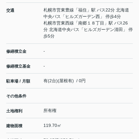
札幌市営東豊線
「
福住
」駅 バス22分 北海道
交通
中央バス「ヒルズガーデン西」 停歩4分
札幌市営東西線
「
南郷１８丁目
」駅 バス26
分 北海道中央バス「ヒルズガーデン清田」 停
歩5分
-
修繕積立金
-
修繕積立基金
有(2台)(屋根有) / 0円
駐車場 / 月額
その他条件
所有権
土地権利
119.70㎡
建物面積