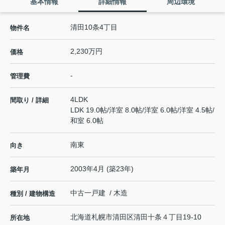
基本情報
詳細情報
周辺環境
清田10条4丁目
物件名
2,230万円
価格
-
管理費
4LDK
間取り / 詳細
LDK 19.0帖
/
洋室 8.0帖
/
洋室 6.0帖
/
洋室 4.5帖
/
和室 6.0帖
南東
向き
2003年4月 (築23年)
築年月
中古一戸建 / 木造
種別 / 建物構造
北海道
札幌市清田区
清田十条
４丁目19-10
所在地