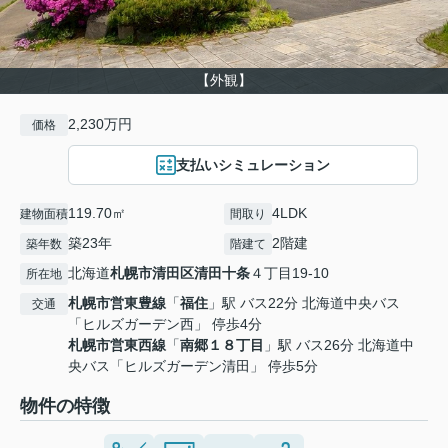
【外観】
2,230万円
価格
支払いシミュレーション
119.70㎡
4LDK
建物面積
間取り
築23年
2階建
築年数
階建て
北海道
札幌市清田区
清田十条
４丁目19-10
所在地
札幌市営東豊線
「
福住
」駅 バス22分 北海道中央バス
交通
「ヒルズガーデン西」 停歩4分
札幌市営東西線
「
南郷１８丁目
」駅 バス26分 北海道中
央バス「ヒルズガーデン清田」 停歩5分
物件の特徴