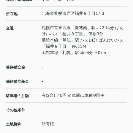
北海道
札幌市西区
福井
８丁目17-3
所在地
札幌市営東西線
「
発寒南
」駅 バス14分 ばん
交通
けいバス「福井８丁目」 停歩3分
函館本線
「
琴似
」駅 バス14分 ばんけいバス
「福井８丁目」 停歩3分
函館本線
「
札幌
」駅 車24分 9.0km
-
修繕積立金
-
修繕積立基金
有(2台) / 0円 ※車庫は車種制限有
駐車場 / 月額
その他条件
所有権
土地権利