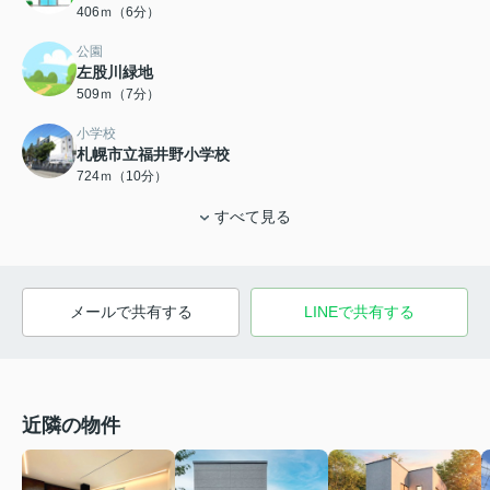
406ｍ（6分）
公園
左股川緑地
509ｍ（7分）
小学校
札幌市立福井野小学校
724ｍ（10分）
すべて見る
メールで共有する
LINEで共有する
近隣の物件