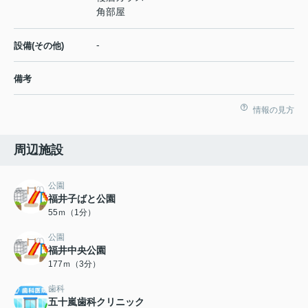
角部屋
-
設備(その他)
備考
情報の見方
周辺施設
公園
福井子ばと公園
55ｍ（1分）
公園
福井中央公園
177ｍ（3分）
歯科
五十嵐歯科クリニック