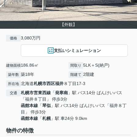
【外観】
3,080万円
価格
支払いシミュレーション
186.86㎡
5LK＋S(納戸)
建物面積
間取り
築18年
2階建
築年数
階建て
北海道
札幌市西区
福井
８丁目17-3
所在地
札幌市営東西線
「
発寒南
」駅 バス14分 ばんけいバス
交通
「福井８丁目」 停歩3分
函館本線
「
琴似
」駅 バス14分 ばんけいバス「福井８丁
目」 停歩3分
函館本線
「
札幌
」駅 車24分 9.0km
物件の特徴