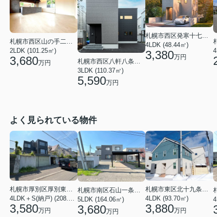
札幌市西区発寒十七条３丁目
札幌市西区山の手二条１２丁目
4LDK (48.44㎡)
4
2LDK (101.25㎡)
3,380
万円
3,680
札幌市西区八軒八条西２丁目
万円
3LDK (110.37㎡)
5,590
万円
よく見られている物件
札幌市厚別区厚別東二条６丁目
札幌市東区北十九条東１２丁目
札幌市南区石山一条８丁目
4LDK＋S(納戸) (208.54㎡)
4LDK (93.70㎡)
5LDK (164.06㎡)
4
3,580
3,880
3,680
万円
万円
万円