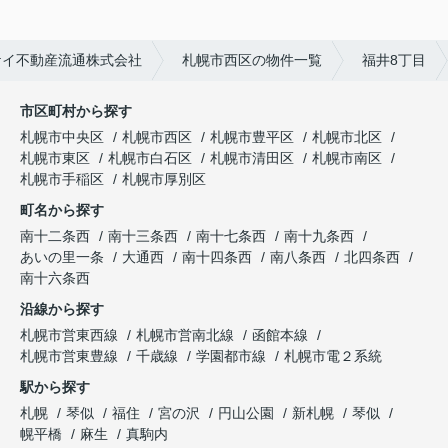
ケイ不動産流通株式会社
札幌市西区の物件一覧
福井8丁目
市区町村から探す
札幌市中央区
札幌市西区
札幌市豊平区
札幌市北区
札幌市東区
札幌市白石区
札幌市清田区
札幌市南区
札幌市手稲区
札幌市厚別区
町名から探す
南十二条西
南十三条西
南十七条西
南十九条西
あいの里一条
大通西
南十四条西
南八条西
北四条西
南十六条西
沿線から探す
札幌市営東西線
札幌市営南北線
函館本線
札幌市営東豊線
千歳線
学園都市線
札幌市電２系統
駅から探す
札幌
琴似
福住
宮の沢
円山公園
新札幌
琴似
幌平橋
麻生
真駒内