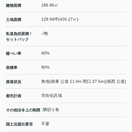
186.86㎡
建物面積
128.94坪(426.27㎡)
土地面積
-/無
私道負担面積 /
セットバック
40%
建ぺい率
80%
容積率
角地(南東 公道 11.0m 間口 27.5m)(南西 公道)
接道状況
市街化区域
都市計画
隅切り有
その他法令上の制限
不要
国土法届出要否