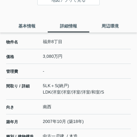
基本情報
詳細情報
周辺環境
福井8丁目
物件名
3,080万円
価格
-
管理費
5LK＋S(納戸)
間取り / 詳細
LDK
/
洋室
/
洋室
/
洋室
/
洋室
/
和室
/
S
南西
向き
2007年10月 (築18年)
築年月
中古一戸建 / 木造
種別 / 建物構造