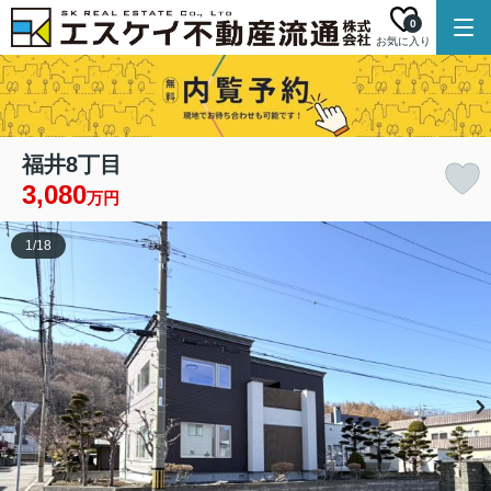
0
お気に入り
福井8丁目
3,080
万円
1
/
18