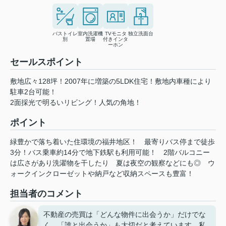
バストイレ
室内洗濯機
TVモニタ
独立洗面台
別
置場
付きインタ
ーホン
セールスポイント
敷地広々128坪！2007年に増築の5LDK住宅！敷地内車種により
駐車2台可能！
2面採光で明るいリビング！人気の角地！
ポイント
緑豊かで落ち着いた住環境の福井地区！
最寄りバス停まで徒歩
3分！バス乗車約14分で地下鉄駅も利用可能！
2階バルコニー
は広さがあり洗濯物を干したり
夏は夜空の観察などにも◎
ウ
ォークインクローゼットや納戸など収納スペースも豊富！
担当者のコメント
不動産の売買は「どんな物件に出会うか」だけでな
く、「誰と出会うか」も大切だと考えています。私