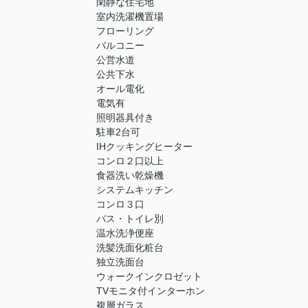
閑静な住宅地
室内洗濯機置場
フローリング
バルコニー
公営水道
公共下水
オール電化
電気有
照明器具付き
駐車2台可
IHクッキングヒーター
コンロ２口以上
食器洗い乾燥機
システムキッチン
コンロ３口
バス・トイレ別
温水洗浄便座
洗髪洗面化粧台
独立洗面台
ウォークインクロゼット
TVモニタ付インターホン
複層ガラス