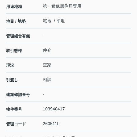
第一種低層住居専用
用途地域
宅地 / 平坦
地目 / 地勢
-
管理組合有無
仲介
取引態様
空家
現況
相談
引渡し
-
建築確認番号
103940417
物件番号
260511b
管理コード