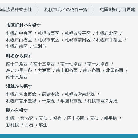
動産流通株式会社
札幌市北区の物件一覧
屯田9条5丁目戸建
市区町村から探す
札幌市中央区
札幌市西区
札幌市豊平区
札幌市北区
札幌市白石区
札幌市東区
札幌市清田区
札幌市手稲区
札幌市南区
江別市
町名から探す
南十二条西
南十三条西
南十七条西
南十九条西
あいの里一条
大通西
南十四条西
南八条西
北四条西
南十六条西
沿線から探す
札幌市営東西線
函館本線
札幌市営南北線
札幌市営東豊線
千歳線
学園都市線
札幌市電２系統
駅から探す
札幌
宮の沢
琴似
福住
円山公園
琴似
幌平橋
新札幌
白石
麻生