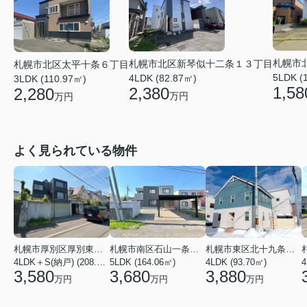
札幌市
札幌市北区新琴似十二条１３丁目
札幌市北区太平十条６丁目
5LDK (
4LDK (82.87㎡)
3LDK (110.97㎡)
1,58
2,380
2,280
万円
万円
よく見られている物件
札幌市厚別区厚別東二条６丁目
札幌市南区石山一条８丁目
札幌市東区北十九条東１２丁目
4LDK＋S(納戸) (208.54㎡)
5LDK (164.06㎡)
4LDK (93.70㎡)
4
3,580
3,680
3,880
万円
万円
万円