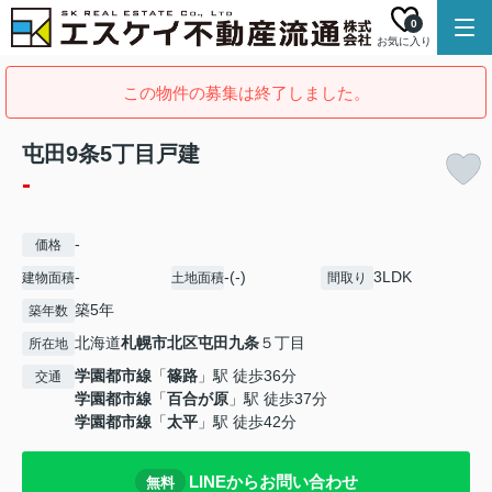
0
お気に入り
この物件の募集は終了しました。
屯田9条5丁目戸建
-
-
価格
-
-(-)
3LDK
建物面積
土地面積
間取り
築5年
築年数
北海道
札幌市北区
屯田九条
５丁目
所在地
学園都市線
「
篠路
」駅 徒歩36分
交通
学園都市線
「
百合が原
」駅 徒歩37分
学園都市線
「
太平
」駅 徒歩42分
LINEからお問い合わせ
無料