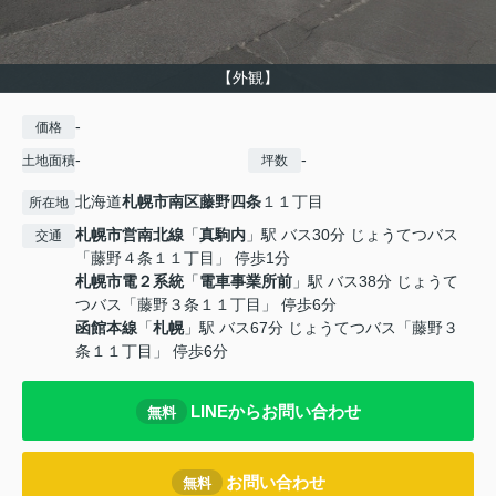
【外観】
-
価格
-
-
土地面積
坪数
北海道
札幌市南区
藤野四条
１１丁目
所在地
札幌市営南北線
「
真駒内
」駅 バス30分 じょうてつバス
交通
「藤野４条１１丁目」 停歩1分
札幌市電２系統
「
電車事業所前
」駅 バス38分 じょうて
つバス「藤野３条１１丁目」 停歩6分
函館本線
「
札幌
」駅 バス67分 じょうてつバス「藤野３
条１１丁目」 停歩6分
LINEからお問い合わせ
無料
お問い合わせ
無料