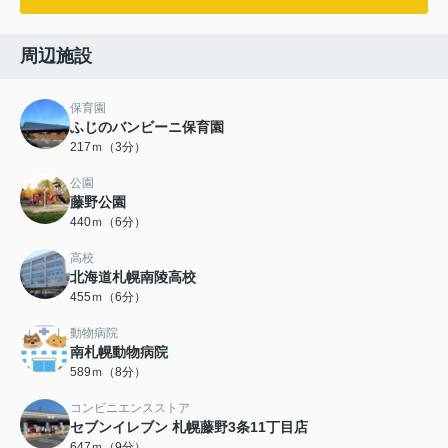
周辺施設
保育園
ふじのバンビーニ保育園
217ｍ（3分）
公園
藤野公園
440ｍ（6分）
高校
北海道札幌南陵高校
455ｍ（6分）
動物病院
南札幌動物病院
589ｍ（8分）
コンビニエンスストア
セブンイレブン 札幌藤野3条11丁目店
647ｍ（9分）