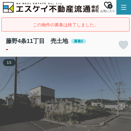
0
お気に入り
この物件の募集は終了しました。
藤野4条11丁目 売土地
募集0
-
1
/
1