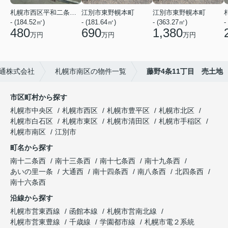
札幌市西区平和二条１０丁目
江別市東野幌本町
江別市東野幌本町
- (184.52㎡)
- (181.64㎡)
- (363.27㎡)
-
480
690
1,380
万円
万円
万円
通株式会社
札幌市南区の物件一覧
藤野4条11丁目 売土地
市区町村から探す
札幌市中央区
札幌市西区
札幌市豊平区
札幌市北区
札幌市白石区
札幌市東区
札幌市清田区
札幌市手稲区
札幌市南区
江別市
町名から探す
南十二条西
南十三条西
南十七条西
南十九条西
あいの里一条
大通西
南十四条西
南八条西
北四条西
南十六条西
沿線から探す
札幌市営東西線
函館本線
札幌市営南北線
札幌市営東豊線
千歳線
学園都市線
札幌市電２系統