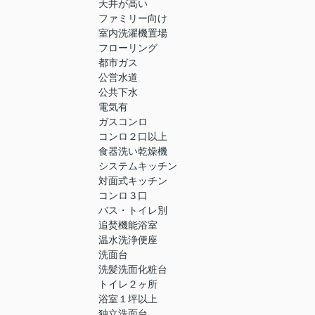
天井が高い
ファミリー向け
室内洗濯機置場
フローリング
都市ガス
公営水道
公共下水
電気有
ガスコンロ
コンロ２口以上
食器洗い乾燥機
システムキッチン
対面式キッチン
コンロ３口
バス・トイレ別
追焚機能浴室
温水洗浄便座
洗面台
洗髪洗面化粧台
トイレ２ヶ所
浴室１坪以上
独立洗面台