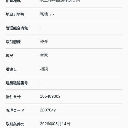
第二種中高層住居専用
用途地域
宅地 / -
地目 / 地勢
-
管理組合有無
仲介
取引態様
空家
現況
相談
引渡し
-
建築確認番号
105489302
物件番号
260704y
管理コード
2026年08月14日
取引条件の