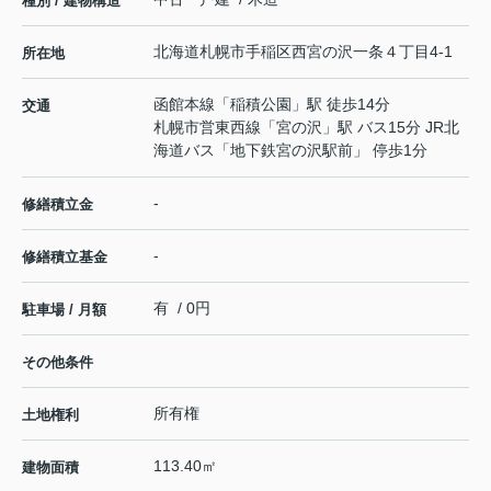
種別 / 建物構造
北海道
札幌市手稲区
西宮の沢一条
４丁目4-1
所在地
函館本線
「
稲積公園
」駅 徒歩14分
交通
札幌市営東西線
「
宮の沢
」駅 バス15分 JR北
海道バス「地下鉄宮の沢駅前」 停歩1分
-
修繕積立金
-
修繕積立基金
有 / 0円
駐車場 / 月額
その他条件
所有権
土地権利
113.40㎡
建物面積