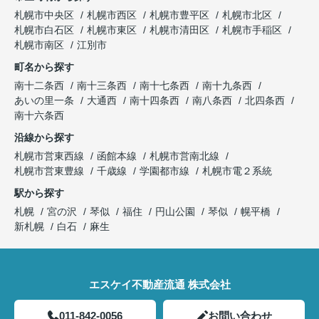
札幌市中央区
札幌市西区
札幌市豊平区
札幌市北区
札幌市白石区
札幌市東区
札幌市清田区
札幌市手稲区
札幌市南区
江別市
町名から探す
南十二条西
南十三条西
南十七条西
南十九条西
あいの里一条
大通西
南十四条西
南八条西
北四条西
南十六条西
沿線から探す
札幌市営東西線
函館本線
札幌市営南北線
札幌市営東豊線
千歳線
学園都市線
札幌市電２系統
駅から探す
札幌
宮の沢
琴似
福住
円山公園
琴似
幌平橋
新札幌
白石
麻生
エスケイ不動産流通 株式会社
011-842-0056
お問い合わせ