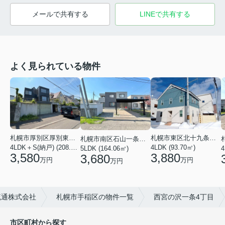
メールで共有する
LINEで共有する
よく見られている物件
札幌市厚別区厚別東二条６丁目
札幌市東区北十九条東１２丁目
札幌市南区石山一条８丁目
4LDK＋S(納戸) (208.54㎡)
4LDK (93.70㎡)
5LDK (164.06㎡)
4
3,580
3,880
3,680
万円
万円
万円
流通株式会社
札幌市手稲区の物件一覧
西宮の沢一条4丁目
市区町村から探す