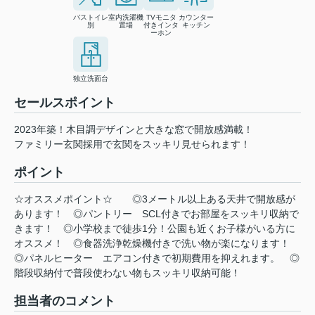
バストイレ
室内洗濯機
TVモニタ
カウンター
別
置場
付きインタ
キッチン
ーホン
独立洗面台
セールスポイント
2023年築！木目調デザインと大きな窓で開放感満載！
ファミリー玄関採用で玄関をスッキリ見せられます！
ポイント
☆オススメポイント☆
◎3メートル以上ある天井で開放感が
あります！
◎パントリー
SCL付きでお部屋をスッキリ収納で
きます！
◎小学校まで徒歩1分！公園も近くお子様がいる方に
オススメ！
◎食器洗浄乾燥機付きで洗い物が楽になります！
◎パネルヒーター
エアコン付きで初期費用を抑えれます。
◎
階段収納付で普段使わない物もスッキリ収納可能！
担当者のコメント