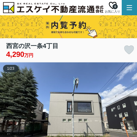
0
お気に入り
西宮の沢一条4丁目
4,290
万円
1
/
23