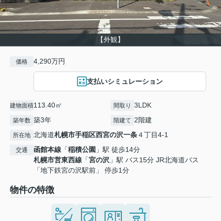
【外観】
4,290万円
価格
支払いシミュレーション
113.40㎡
3LDK
建物面積
間取り
築3年
2階建
築年数
階建て
北海道
札幌市手稲区
西宮の沢一条
４丁目4-1
所在地
函館本線
「
稲積公園
」駅 徒歩14分
交通
札幌市営東西線
「
宮の沢
」駅 バス15分 JR北海道バス
「地下鉄宮の沢駅前」 停歩1分
物件の特徴