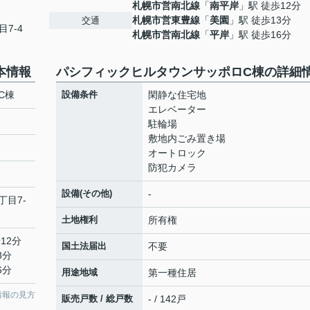
札幌市営南北線
「
南平岸
」駅 徒歩12分
札幌市営東豊線
「
美園
」駅 徒歩13分
交通
7-4
札幌市営南北線
「
平岸
」駅 徒歩16分
本情報
パシフィックヒルタウンサッポロC棟の詳細
C棟
設備条件
閑静な住宅地
エレベーター
駐輪場
敷地内ごみ置き場
オートロック
防犯カメラ
設備(その他)
-
丁目7-
土地権利
所有権
12分
国土法届出
不要
3分
6分
用途地域
第一種住居
情報の見方
販売戸数 / 総戸数
- / 142戸