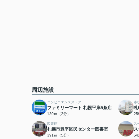
周辺施設
コンビニエンスストア
市
ファミリーマート 札幌平岸5条店
札
130ｍ（2分）
2
図書館
ス
札幌市豊平区民センター図書室
ス
391ｍ（5分）
5