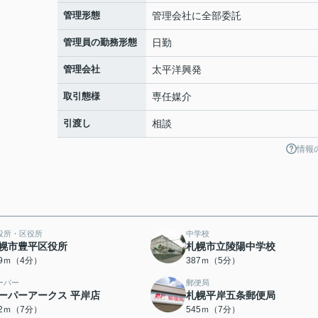
管理形態
管理会社に全部委託
管理員の勤務形態
日勤
管理会社
太平洋興発
取引態様
専任媒介
引渡し
相談
情報
役所・区役所
中学校
幌市豊平区役所
札幌市立陵陽中学校
59ｍ（4分）
387ｍ（5分）
ーパー
郵便局
ーパーアークス 平岸店
札幌平岸五条郵便局
42ｍ（7分）
545ｍ（7分）