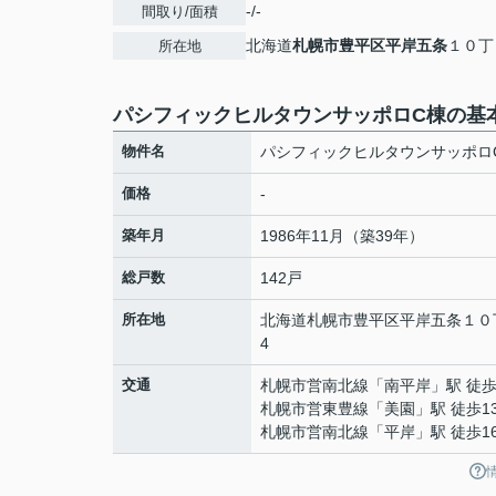
-/-
間取り/面積
北海道
札幌市豊平区
平岸五条
１０丁目
所在地
パシフィックヒルタウンサッポロC棟の基
物件名
パシフィックヒルタウンサッポロ
価格
-
築年月
1986年11月（築39年）
総戸数
142戸
所在地
北海道
札幌市豊平区
平岸五条
１０
4
交通
札幌市営南北線
「
南平岸
」駅 徒歩
札幌市営東豊線
「
美園
」駅 徒歩1
札幌市営南北線
「
平岸
」駅 徒歩1