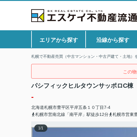
エリアから探す
沿線から探す
札幌で不動産売買（中古マンション・中古戸建て・土地）
この物
パシフィックヒルタウンサッポロC棟
-
北海道
札幌市豊平区
平岸五条
１０丁目7-4
札幌市営南北線「南平岸」駅徒歩12分
札幌市営東豊
1
/
1