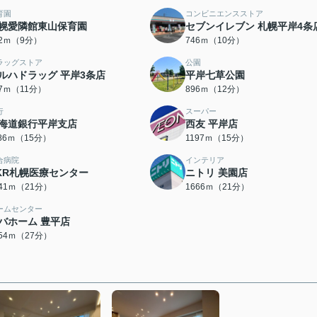
育園
コンビニエンスストア
幌愛隣館東山保育園
セブンイレブン 札幌平岸4条
82ｍ（9分）
746ｍ（10分）
ラッグストア
公園
ルハドラッグ 平岸3条店
平岸七草公園
37ｍ（11分）
896ｍ（12分）
行
スーパー
海道銀行平岸支店
西友 平岸店
186ｍ（15分）
1197ｍ（15分）
合病院
インテリア
KR札幌医療センター
ニトリ 美園店
641ｍ（21分）
1666ｍ（21分）
ームセンター
バホーム 豊平店
154ｍ（27分）