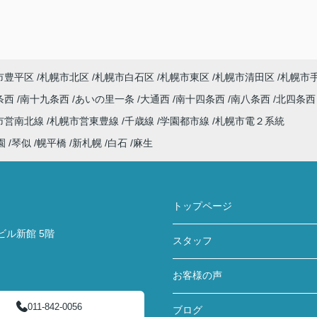
市豊平区
札幌市北区
札幌市白石区
札幌市東区
札幌市清田区
札幌市
条西
南十九条西
あいの里一条
大通西
南十四条西
南八条西
北四条
市営南北線
札幌市営東豊線
千歳線
学園都市線
札幌市電２系統
園
琴似
幌平橋
新札幌
白石
麻生
トップページ
ビル新館 5階
スタッフ
お客様の声
011-842-0056
ブログ