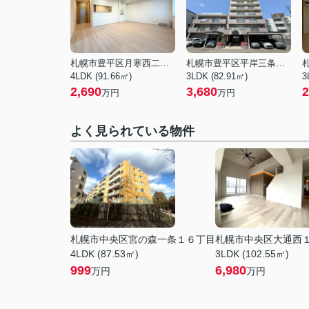
札幌市豊平区月寒西二条１０丁目
札幌市豊平区平岸三条１０丁目
4LDK (91.66㎡)
3LDK (82.91㎡)
3
2,690
3,680
2
万円
万円
よく見られている物件
札幌市中央区宮の森一条１６丁目
札幌市中央区大通西
4LDK (87.53㎡)
3LDK (102.55㎡)
999
6,980
万円
万円