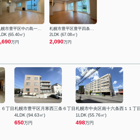
札幌市豊平区中の島一条４丁目
札幌市豊平区豊平四条１０丁目
LDK (65.40㎡)
2LDK (67.08㎡)
,690
2,090
万円
万円
１６丁目
札幌市豊平区月寒西三条６丁目
札幌市中央区南十六条西１１丁
4LDK (94.63㎡)
1LDK (55.76㎡)
650
498
万円
万円