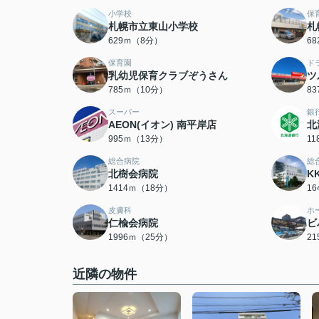
小学校
保
札幌市立東山小学校
札
629ｍ（8分）
6
保育園
ド
乳幼児保育クラブぞうさん
ツ
785ｍ（10分）
8
スーパー
銀
AEON(イオン) 南平岸店
北
995ｍ（13分）
1
総合病院
総
北樹会病院
K
1414ｍ（18分）
1
皮膚科
ホ
仁楡会病院
ビ
1996ｍ（25分）
2
近隣の物件