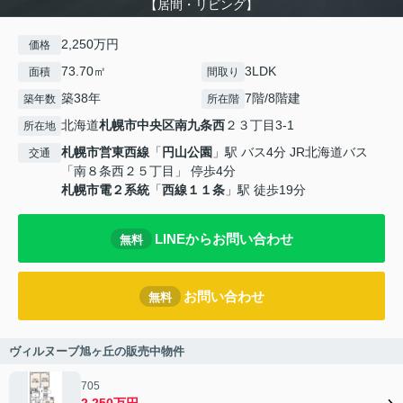
【居間・リビング】
2,250万円
価格
73.70㎡
3LDK
面積
間取り
築38年
7階/8階建
築年数
所在階
北海道
札幌市中央区
南九条西
２３丁目3-1
所在地
札幌市営東西線
「
円山公園
」駅 バス4分 JR北海道バス
交通
「南８条西２５丁目」 停歩4分
札幌市電２系統
「
西線１１条
」駅 徒歩19分
LINEからお問い合わせ
無料
お問い合わせ
無料
ヴィルヌーブ旭ヶ丘の販売中物件
705
2,250万円