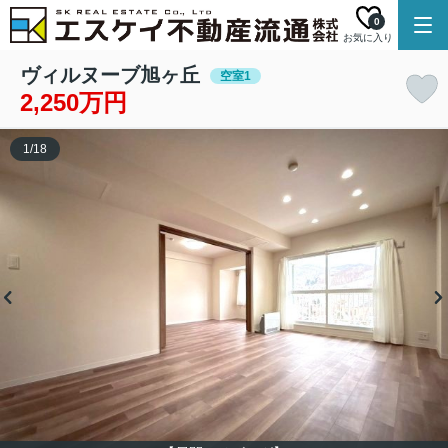
0
お気に入り
ヴィルヌーブ旭ヶ丘
空室1
2,250万円
1
/
18