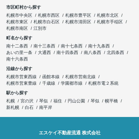
市区町村から探す
札幌市中央区
札幌市西区
札幌市豊平区
札幌市北区
札幌市東区
札幌市白石区
札幌市清田区
札幌市手稲区
札幌市南区
江別市
町名から探す
南十二条西
南十三条西
南十七条西
南十九条西
あいの里一条
大通西
南十四条西
南八条西
北四条西
南十六条西
沿線から探す
札幌市営東西線
函館本線
札幌市営南北線
札幌市営東豊線
千歳線
学園都市線
札幌市電２系統
駅から探す
札幌
宮の沢
琴似
福住
円山公園
琴似
幌平橋
新札幌
白石
南平岸
エスケイ不動産流通 株式会社