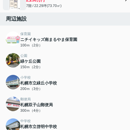
7階 / 22.29坪(73.70㎡)
周辺施設
保育園
ニチイキッズ南まるやま保育園
100ｍ（2分）
公園
緑ケ丘公園
150ｍ（2分）
小学校
札幌市立緑丘小学校
200ｍ（3分）
郵便局
札幌双子山郵便局
300ｍ（4分）
中学校
札幌市立啓明中学校