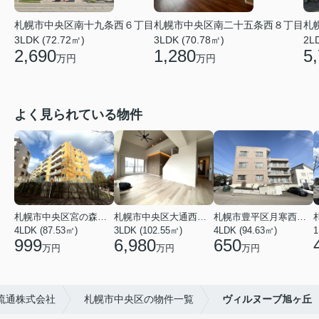
札幌市中央区南十九条西６丁目
札幌市中央区南二十五条西８丁目
札
3LDK (72.72㎡)
3LDK (70.78㎡)
2L
2,690
1,280
5
万円
万円
よく見られている物件
札幌市中央区宮の森一条１６丁目
札幌市中央区大通西１６丁目
札幌市豊平区月寒西三条６丁目
4LDK (87.53㎡)
3LDK (102.55㎡)
4LDK (94.63㎡)
1
999
6,980
650
万円
万円
万円
流通株式会社
札幌市中央区の物件一覧
ヴィルヌーブ旭ヶ丘