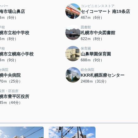
ーパー
コンビニエンスストア
海市場山鼻店
セイコーマート 南19条店
48ｍ（6分）
467ｍ（6分）
学校
図書館
幌市立柏中学校
札幌市中央図書館
06ｍ（8分）
622ｍ（8分）
学校
保育園
幌市立幌南小学校
山鼻華園保育園
68ｍ（9分）
688ｍ（9分）
合病院
総合病院
幌中央病院
KKR札幌医療センター
970ｍ（25分）
2408ｍ（31分）
役所・区役所
幌市豊平区役所
445ｍ（44分）