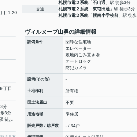
札幌市電２系統
「
石山通
」駅 徒歩3分
札幌市電２系統
「
東屯田通
」駅 徒歩3分
交通
丁目1-20
札幌市電２系統
「
幌南小学校前
」駅 徒歩
ヴィルヌーブ山鼻の詳細情報
設備条件
閑静な住宅地
エレベーター
敷地内ごみ置き場
オートロック
防犯カメラ
設備(その他)
-
９丁目
土地権利
所有権
国土法届出
不要
3分
徒歩3分
用途地域
準住居
駅 徒歩
販売戸数 / 総戸数
- / 34戸
情報の見方