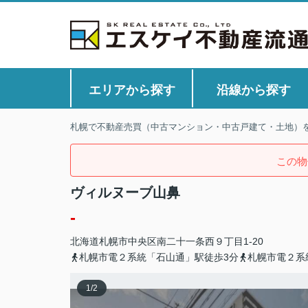
エリアから探す
沿線から探す
札幌で不動産売買（中古マンション・中古戸建て・土地）
この物
ヴィルヌーブ山鼻
-
北海道
札幌市中央区
南二十一条西
９丁目1-20
札幌市電２系統「石山通」駅徒歩3分
札幌市電２系
1
/
2