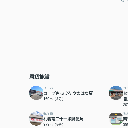
周辺施設
スーパー
コ
コープさっぽろ やまはな店
セ
169ｍ（3分）
目
2
郵便局
警
札幌南二十一条郵便局
南
378ｍ（5分）
3