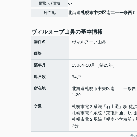
-/-
間取り/面積
北海道
札幌市中央区
南二十一条西
９
所在地
ヴィルヌーブ山鼻の基本情報
物件名
ヴィルヌーブ山鼻
価格
-
築年月
1996年10月（築29年）
総戸数
34戸
所在地
北海道
札幌市中央区
南二十一条西
1-20
交通
札幌市電２系統
「
石山通
」駅 徒歩
札幌市電２系統
「
東屯田通
」駅 
札幌市電２系統
「
幌南小学校前
」
7分