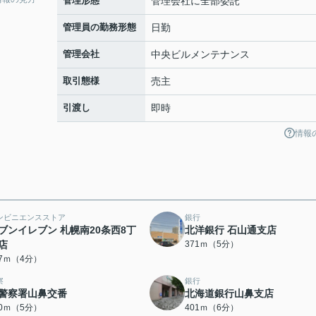
管理形態
管理会社に全部委託
管理員の勤務形態
日勤
管理会社
中央ビルメンテナンス
取引態様
売主
引渡し
即時
情報
ンビニエンスストア
銀行
ブンイレブン 札幌南20条西8丁
北洋銀行 石山通支店
店
371ｍ（5分）
97ｍ（4分）
察
銀行
警察署山鼻交番
北海道銀行山鼻支店
80ｍ（5分）
401ｍ（6分）