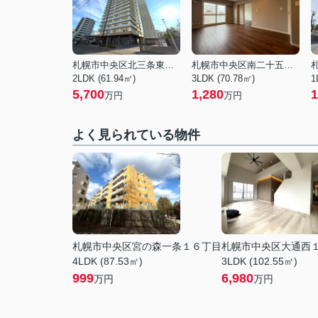
札幌市中央区北三条東５丁目
札幌市中央区南二十五条西８丁目
2LDK (61.94㎡)
3LDK (70.78㎡)
1
5,700
1,280
1
万円
万円
よく見られている物件
札幌市中央区宮の森一条１６丁目
札幌市中央区大通西
4LDK (87.53㎡)
3LDK (102.55㎡)
999
6,980
万円
万円