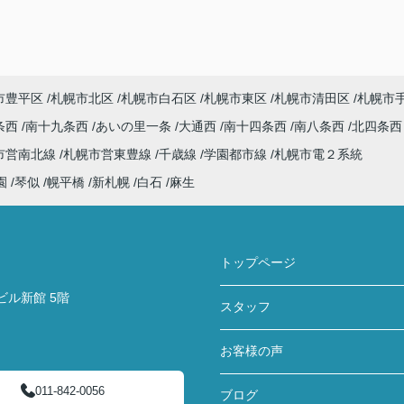
市豊平区
札幌市北区
札幌市白石区
札幌市東区
札幌市清田区
札幌市
条西
南十九条西
あいの里一条
大通西
南十四条西
南八条西
北四条
市営南北線
札幌市営東豊線
千歳線
学園都市線
札幌市電２系統
園
琴似
幌平橋
新札幌
白石
麻生
トップページ
ビル新館 5階
スタッフ
お客様の声
011-842-0056
ブログ