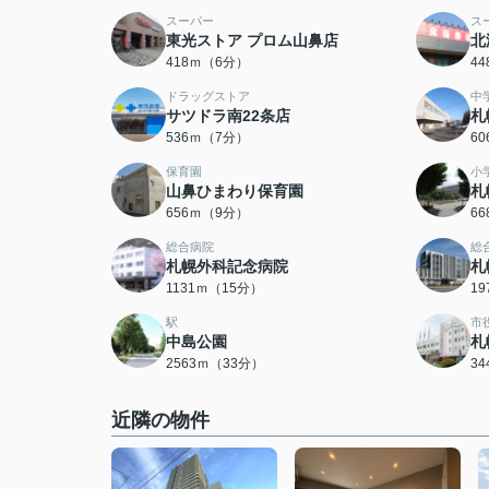
スーパー
ス
東光ストア プロム山鼻店
北
418ｍ（6分）
4
ドラッグストア
中
サツドラ南22条店
札
536ｍ（7分）
6
保育園
小
山鼻ひまわり保育園
札
656ｍ（9分）
6
総合病院
総
札幌外科記念病院
札
1131ｍ（15分）
1
駅
市
中島公園
札
2563ｍ（33分）
3
近隣の物件