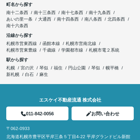
町名から探す
南十二条西
南十三条西
南十七条西
南十九条西
あいの里一条
大通西
南十四条西
南八条西
北四条西
南十六条西
沿線から探す
札幌市営東西線
函館本線
札幌市営南北線
札幌市営東豊線
千歳線
学園都市線
札幌市電２系統
駅から探す
札幌
宮の沢
琴似
福住
円山公園
琴似
幌平橋
新札幌
白石
麻生
エスケイ不動産流通 株式会社
011-842-0056
お問い合わせ
〒062-0933
北海道札幌市豊平区平岸三条５丁目4-22 平岸グランドビル新館