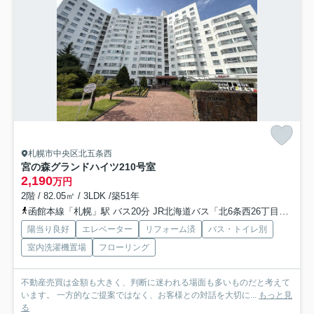
札幌市中央区北五条西
宮の森グランドハイツ
210号室
2,190
万円
2階 / 82.05㎡ / 3LDK /築51年
函館本線「札幌」駅 バス20分 JR北海道バス「北6条西26丁目」 停歩8分
陽当り良好
エレベーター
リフォーム済
バス・トイレ別
室内洗濯機置場
フローリング
不動産売買は金額も大きく、判断に迷われる場面も多いものだと考えて
います。 一方的なご提案ではなく、お客様との対話を大切に...
もっと見
る