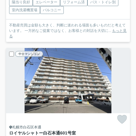
陽当り良好
エレベーター
リフォーム済
バス・トイレ別
室内洗濯機置場
バルコニー
不動産売買は金額も大きく、判断に迷われる場面も多いものだと考えて
います。 一方的なご提案ではなく、お客様との対話を大切に...
もっと見
る
中古マンション
札幌市白石区本通
ロイヤルシャトー白石本通
601号室