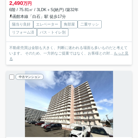
2,490
万円
6階 / 75.81㎡ / 3LDK＋S(納戸) /築32年
函館本線「白石」駅 徒歩17分
陽当り良好
エレベーター
角部屋
二重サッシ
リフォーム済
バス・トイレ別
不動産売買は金額も大きく、判断に迷われる場面も多いものだと考えて
います。 そのため、一方的なご提案ではなく、お客様との対...
もっと見
る
中古マンション