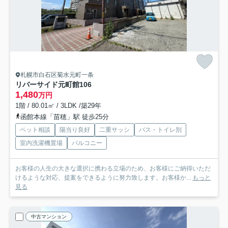
札幌市白石区菊水元町一条
リバーサイド元町館
106
1,480
万円
1階 / 80.01㎡ / 3LDK /築29年
函館本線「苗穂」駅 徒歩25分
ペット相談
陽当り良好
二重サッシ
バス・トイレ別
室内洗濯機置場
バルコニー
お客様の人生の大きな選択に携わる立場のため、お客様にご納得いただ
けるような対応、提案をできるように努力致します。お客様か...
もっと
見る
中古マンション