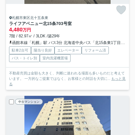
札幌市東区北十五条東
ライフアベニュー北15条
703号室
4,480
万円
7階 / 82.97㎡ / 3LDK /築29年
函館本線「札幌」駅 バス3分 北海道中央バス「北15条東1丁目」 停歩4分
駐車2台可
陽当り良好
エレベーター
リフォーム済
バス・トイレ別
室内洗濯機置場
不動産売買は金額も大きく、判断に迷われる場面も多いものだと考えて
います。 一方的なご提案ではなく、お客様との対話を大切に...
もっと見
る
中古マンション