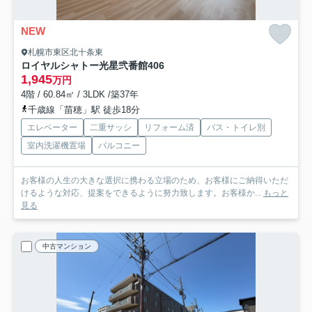
NEW
札幌市東区北十条東
ロイヤルシャトー光星弐番館
406
1,945
万円
4階 / 60.84㎡ / 3LDK /築37年
千歳線「苗穂」駅 徒歩18分
エレベーター
二重サッシ
リフォーム済
バス・トイレ別
室内洗濯機置場
バルコニー
お客様の人生の大きな選択に携わる立場のため、お客様にご納得いただ
けるような対応、提案をできるように努力致します。お客様か...
もっと
見る
中古マンション