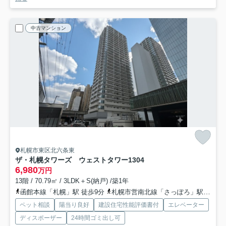
中古マンション
札幌市東区北六条東
ザ・札幌タワーズ ウェストタワー
1304
6,980
万円
13階 / 70.79㎡ / 3LDK＋S(納戸) /築1年
函館本線「札幌」駅 徒歩9分
札幌市営南北線「さっぽろ」駅 徒歩11分
ペット相談
陽当り良好
建設住宅性能評価書付
エレベーター
ディスポーザー
24時間ゴミ出し可