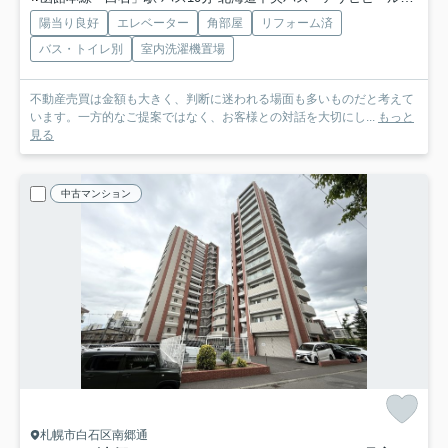
陽当り良好
エレベーター
角部屋
リフォーム済
バス・トイレ別
室内洗濯機置場
不動産売買は金額も大きく、判断に迷われる場面も多いものだと考えて
います。一方的なご提案ではなく、お客様との対話を大切にし...
もっと
見る
中古マンション
札幌市白石区南郷通