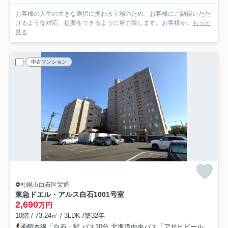
お客様の人生の大きな選択に携わる立場のため、お客様にご納得いただ
けるような対応、提案をできるように努力致します。お客様か...
もっと
見る
中古マンション
札幌市白石区栄通
東急ドエル・アルス白石
1001号室
2,690
万円
10階 / 73.24㎡ / 3LDK /築32年
函館本線「白石」駅 バス10分 北海道中央バス「アサヒビール園前」 停歩10分