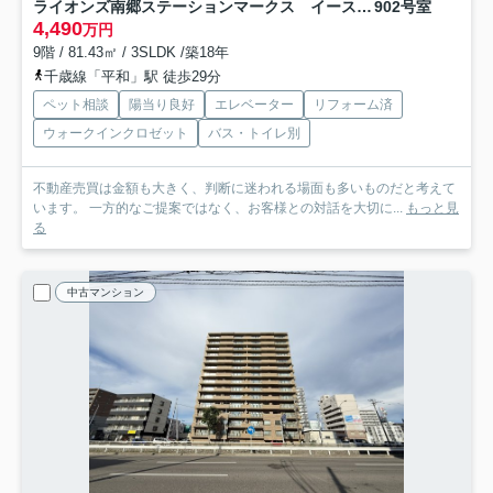
ライオンズ南郷ステーションマークス イースト棟
902号室
4,490
万円
9階 / 81.43㎡ / 3SLDK /築18年
千歳線「平和」駅 徒歩29分
ペット相談
陽当り良好
エレベーター
リフォーム済
ウォークインクロゼット
バス・トイレ別
不動産売買は金額も大きく、判断に迷われる場面も多いものだと考えて
います。 一方的なご提案ではなく、お客様との対話を大切に...
もっと見
る
中古マンション