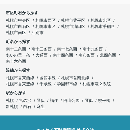
市区町村から探す
札幌市中央区
札幌市西区
札幌市豊平区
札幌市北区
札幌市白石区
札幌市東区
札幌市清田区
札幌市手稲区
札幌市南区
江別市
町名から探す
南十二条西
南十三条西
南十七条西
南十九条西
あいの里一条
大通西
南十四条西
南八条西
北四条西
南十六条西
沿線から探す
札幌市営東西線
函館本線
札幌市営南北線
札幌市営東豊線
千歳線
学園都市線
札幌市電２系統
駅から探す
札幌
宮の沢
琴似
福住
円山公園
琴似
幌平橋
新札幌
白石
麻生