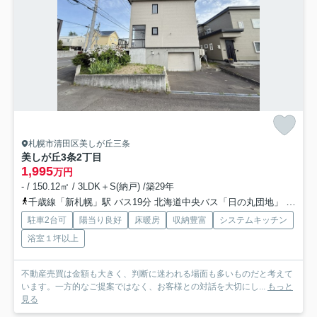
札幌市清田区美しが丘三条
美しが丘3条2丁目
1,995
万円
- / 150.12㎡ / 3LDK＋S(納戸) /築29年
千歳線「新札幌」駅 バス19分 北海道中央バス「日の丸団地」 停歩12分
駐車2台可
陽当り良好
床暖房
収納豊富
システムキッチン
浴室１坪以上
不動産売買は金額も大きく、判断に迷われる場面も多いものだと考えて
います。一方的なご提案ではなく、お客様との対話を大切にし...
もっと
見る