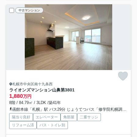
中古マンション
札幌市中央区南十九条西
ライオンズマンション山鼻第3
801
1,880
万円
8階 / 84.79㎡ / 3LDK /築41年
函館本線「札幌」駅 バス29分 じょうてつバス「修学院札幌調理師専門学校前」 停歩6分
陽当り良好
エレベーター
角部屋
二重サッシ
リフォーム済
バス・トイレ別