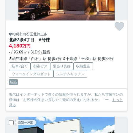
札幌市白石区北郷三条
北郷3条4丁目
A号棟
4,180
万円
- / 96.69㎡ / 3LDK /新築
函館本線「白石」駅 徒歩7分
千歳線「平和」駅 徒歩33分
駐車2台可
都市ガス
陽当り良好
収納豊富
ウォークインクロゼット
システムキッチン
新築
現代はインターネットで多くの情報を得られますが、私たち営業マンの
価値は「お客様の住まい探しやご売却の支えになれるか」「一...
もっと
見る
新築一戸建