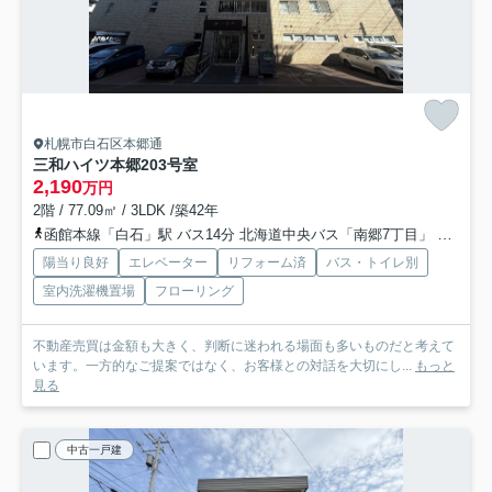
札幌市白石区本郷通
三和ハイツ本郷
203号室
2,190
万円
2階 / 77.09㎡ / 3LDK /築42年
函館本線「白石」駅 バス14分 北海道中央バス「南郷7丁目」 停歩8分
陽当り良好
エレベーター
リフォーム済
バス・トイレ別
室内洗濯機置場
フローリング
不動産売買は金額も大きく、判断に迷われる場面も多いものだと考えて
います。一方的なご提案ではなく、お客様との対話を大切にし...
もっと
見る
中古一戸建