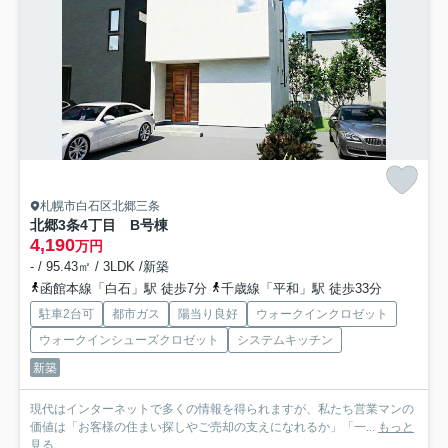
札幌市白石区北郷三条
北郷3条4丁目
B号棟
4,190
万円
- / 95.43㎡ / 3LDK /新築
函館本線「白石」駅 徒歩7分
千歳線「平和」駅 徒歩33分
駐車2台可
都市ガス
陽当り良好
ウォークインクロゼット
ウォークインシューズクロゼット
システムキッチン
新築
現代はインターネットで多くの情報を得られますが、私たち営業マンの
価値は「お客様の住まい探しやご売却の支えになれるか」「一...
もっと
見る