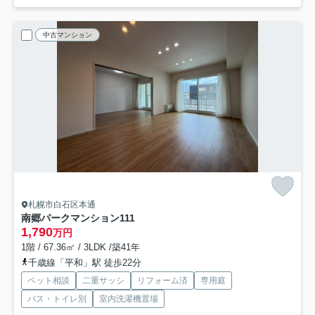
中古マンション
札幌市白石区本通
南郷パークマンション
111
1,790
万円
1階 / 67.36㎡ / 3LDK /築41年
千歳線「平和」駅 徒歩22分
ペット相談
二重サッシ
リフォーム済
専用庭
バス・トイレ別
室内洗濯機置場