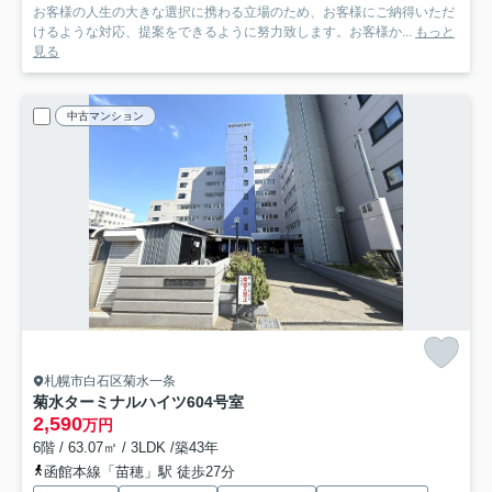
お客様の人生の大きな選択に携わる立場のため、お客様にご納得いただ
けるような対応、提案をできるように努力致します。お客様か...
もっと
見る
中古マンション
札幌市白石区菊水一条
菊水ターミナルハイツ
604号室
2,590
万円
6階 / 63.07㎡ / 3LDK /築43年
函館本線「苗穂」駅 徒歩27分