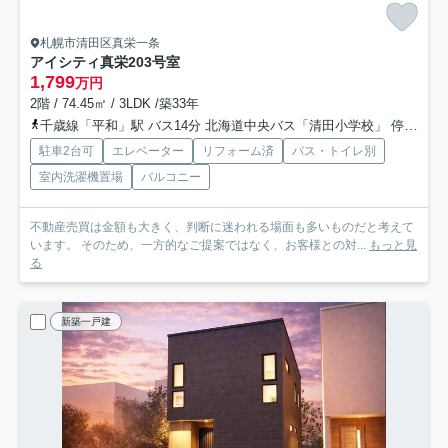
札幌市清田区真栄一条
アイシティ真栄
203号室
1,799
万円
2階 / 74.45㎡ / 3LDK /築33年
千歳線「平和」駅 バス14分 北海道中央バス「清田小学校」 停歩11分
駐車2台可
エレベーター
リフォーム済
バス・トイレ別
室内洗濯機置場
バルコニー
不動産売買は金額も大きく、判断に迷われる場面も多いものだと考えて
います。 そのため、一方的なご提案ではなく、お客様との対...
もっと見
る
新築一戸建