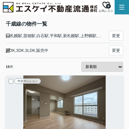
0
お気に入り
千歳線の物件一覧
札幌駅,苗穂駅,白石駅,平和駅,新札幌駅,上野幌駅,北広島駅,島松駅,恵み野駅,恵庭駅,サッポロビール庭園駅,長都駅,千歳駅,南千歳駅,新千歳空港駅,植苗駅,沼ノ端駅,苫小牧駅
変更
3K,3DK,3LDK,販売中
変更
16
件
中古マンション