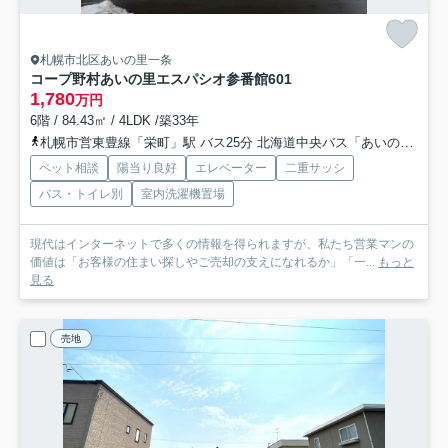
札幌市北区あいの里一条
コープ野村あいの里エスパシオ参番館
601
1,780
万円
6階 / 84.43㎡ / 4LDK /築33年
札幌市営東豊線「栄町」駅 バス25分 北海道中央バス「あいの里教育大駅」 停歩5分
ペット相談
陽当り良好
エレベーター
二重サッシ
バス・トイレ別
室内洗濯機置場
現代はインターネットで多くの情報を得られますが、私たち営業マンの
価値は「お客様の住まい探しやご売却の支えになれるか」「一...
もっと
見る
売地