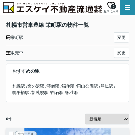
0
お気に入り
札幌市営東豊線 栄町駅の物件一覧
栄町駅
変更
販売中
変更
おすすめの駅
札幌駅
/
宮の沢駅
/
琴似駅
/
福住駅
/
円山公園駅
/
琴似駅
/
幌平橋駅
/
新札幌駅
/
白石駅
/
麻生駅
6
件
中古一戸建