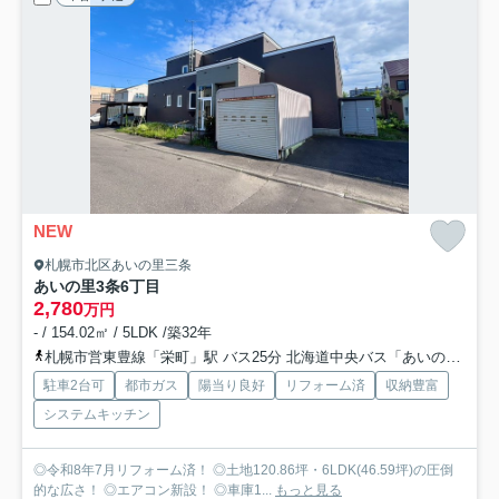
NEW
札幌市北区あいの里三条
あいの里3条6丁目
2,780
万円
- / 154.02㎡ / 5LDK /築32年
札幌市営東豊線「栄町」駅 バス25分 北海道中央バス「あいの里３条７丁目」 停歩3分
駐車2台可
都市ガス
陽当り良好
リフォーム済
収納豊富
システムキッチン
◎令和8年7月リフォーム済！ ◎土地120.86坪・6LDK(46.59坪)の圧倒
的な広さ！ ◎エアコン新設！ ◎車庫1...
もっと見る