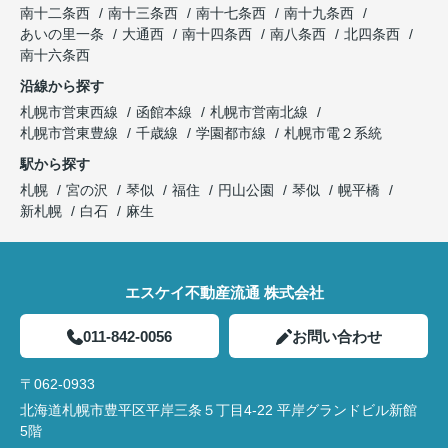
南十二条西
南十三条西
南十七条西
南十九条西
あいの里一条
大通西
南十四条西
南八条西
北四条西
南十六条西
沿線から探す
札幌市営東西線
函館本線
札幌市営南北線
札幌市営東豊線
千歳線
学園都市線
札幌市電２系統
駅から探す
札幌
宮の沢
琴似
福住
円山公園
琴似
幌平橋
新札幌
白石
麻生
エスケイ不動産流通 株式会社
011-842-0056
お問い合わせ
〒062-0933
北海道札幌市豊平区平岸三条５丁目4-22 平岸グランドビル新館
5階