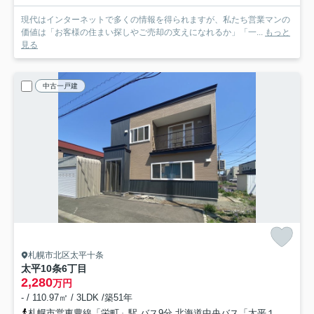
現代はインターネットで多くの情報を得られますが、私たち営業マンの
価値は「お客様の住まい探しやご売却の支えになれるか」「一...
もっと
見る
中古一戸建
札幌市北区太平十条
太平10条6丁目
2,280
万円
- / 110.97㎡ / 3LDK /築51年
札幌市営東豊線「栄町」駅 バス9分 北海道中央バス「太平１１条４丁目」 停歩4分