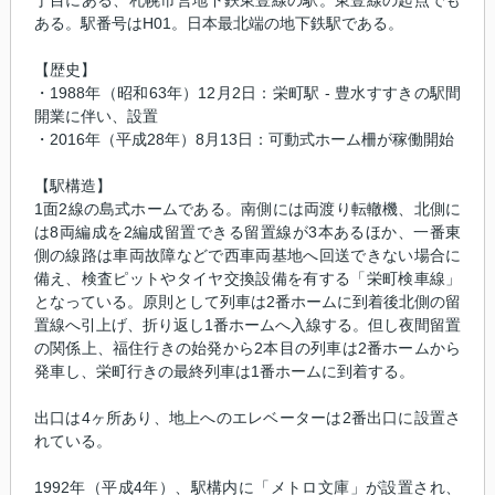
丁目にある、札幌市営地下鉄東豊線の駅。東豊線の起点でも
ある。駅番号はH01。日本最北端の地下鉄駅である。
【歴史】
・1988年（昭和63年）12月2日：栄町駅 - 豊水すすきの駅間
開業に伴い、設置
・2016年（平成28年）8月13日：可動式ホーム柵が稼働開始
【駅構造】
1面2線の島式ホームである。南側には両渡り転轍機、北側に
は8両編成を2編成留置できる留置線が3本あるほか、一番東
側の線路は車両故障などで西車両基地へ回送できない場合に
備え、検査ピットやタイヤ交換設備を有する「栄町検車線」
となっている。原則として列車は2番ホームに到着後北側の留
置線へ引上げ、折り返し1番ホームへ入線する。但し夜間留置
の関係上、福住行きの始発から2本目の列車は2番ホームから
発車し、栄町行きの最終列車は1番ホームに到着する。
出口は4ヶ所あり、地上へのエレベーターは2番出口に設置さ
れている。
1992年（平成4年）、駅構内に「メトロ文庫」が設置され、