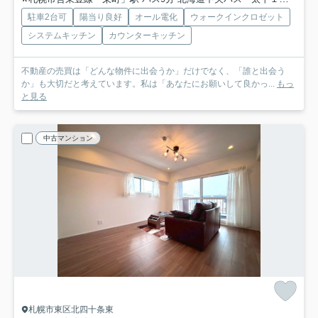
駐車2台可
陽当り良好
オール電化
ウォークインクロゼット
システムキッチン
カウンターキッチン
不動産の売買は「どんな物件に出会うか」だけでなく、「誰と出会う
か」も大切だと考えています。私は「あなたにお願いして良かっ...
もっ
と見る
中古マンション
札幌市東区北四十条東