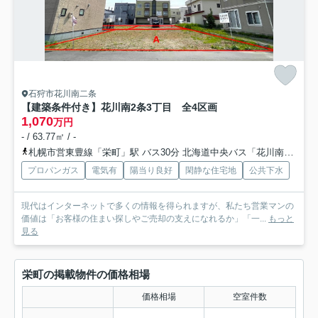
石狩市花川南二条
【建築条件付き】花川南2条3丁目 全4区画
1,070
万円
- / 63.77㎡ / -
札幌市営東豊線「栄町」駅 バス30分 北海道中央バス「花川南２条３丁目」 停歩3分
プロパンガス
電気有
陽当り良好
閑静な住宅地
公共下水
現代はインターネットで多くの情報を得られますが、私たち営業マンの
価値は「お客様の住まい探しやご売却の支えになれるか」「一...
もっと
見る
栄町の掲載物件の価格相場
価格相場
空室件数