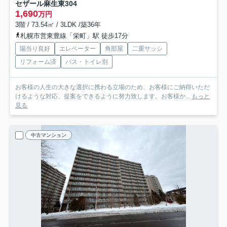
セザール麻生東
304
1,690
万円
3階 / 73.54㎡ / 3LDK /築36年
札幌市営東豊線「栄町」駅 徒歩17分
陽当り良好
エレベーター
角部屋
二重サッシ
リフォーム済
バス・トイレ別
お客様の人生の大きな選択に携わる立場のため、お客様にご納得いただ
けるような対応、提案をできるように努力致します。お客様か...
もっと
見る
中古マンション