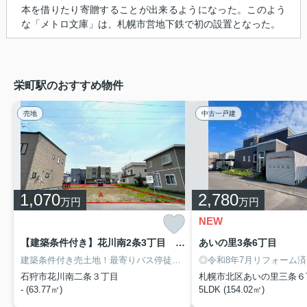
本を借りたり寄贈することが出来るようになった。このよう
な「メトロ文庫」は、札幌市営地下鉄で初の設置となった。
栄町駅のおすすめ物件
売地
中古一戸建
1,070
2,780
万円
万円
NEW
【建築条件付き】花川南2条3丁目 全4区画
あいの里3条6丁目
建築条件付き売土地！最寄りバス停徒歩3分！バス乗車約26分で地下鉄南北線麻生駅！
◎令和8年7月リフォーム済
石狩市花川南二条３丁目
札幌市北区あいの里三条６
- (63.77㎡)
5LDK (154.02㎡)