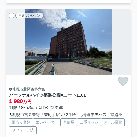
中古マンション
札幌市北区篠路六条
パーソナルハイツ篠路公園Aコート
1101
1,980
万円
11階 / 85.43㎡ / 4LDK /築31年
札幌市営東豊線「栄町」駅 バス14分 北海道中央バス「篠路小学校」 停歩4分
陽当り良好
エレベーター
角部屋
二重サッシ
オール電化
リフォーム済