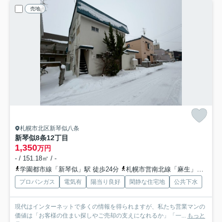
売地
札幌市北区新琴似八条
新琴似8条12丁目
1,350
万円
- / 151.18㎡ / -
学園都市線「新琴似」駅 徒歩24分
札幌市営南北線「麻生」駅 徒歩31分
プロパンガス
電気有
陽当り良好
閑静な住宅地
公共下水
現代はインターネットで多くの情報を得られますが、私たち営業マンの
価値は「お客様の住まい探しやご売却の支えになれるか」「一...
もっと