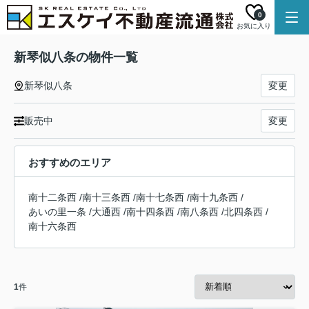
0
お気に入り
新琴似八条の物件一覧
新琴似八条
変更
販売中
変更
おすすめのエリア
南十二条西
/
南十三条西
/
南十七条西
/
南十九条西
/
あいの里一条
/
大通西
/
南十四条西
/
南八条西
/
北四条西
/
南十六条西
1
件