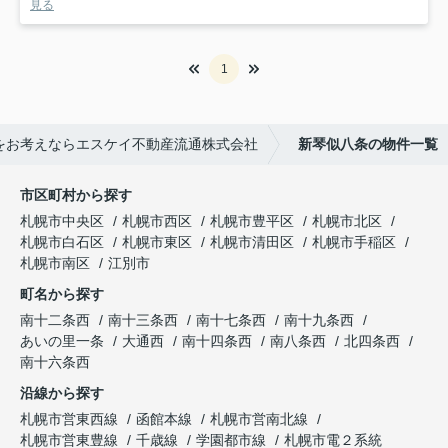
見る
1
をお考えならエスケイ不動産流通株式会社
新琴似八条の物件一覧
市区町村から探す
札幌市中央区
札幌市西区
札幌市豊平区
札幌市北区
札幌市白石区
札幌市東区
札幌市清田区
札幌市手稲区
札幌市南区
江別市
町名から探す
南十二条西
南十三条西
南十七条西
南十九条西
あいの里一条
大通西
南十四条西
南八条西
北四条西
南十六条西
沿線から探す
札幌市営東西線
函館本線
札幌市営南北線
札幌市営東豊線
千歳線
学園都市線
札幌市電２系統