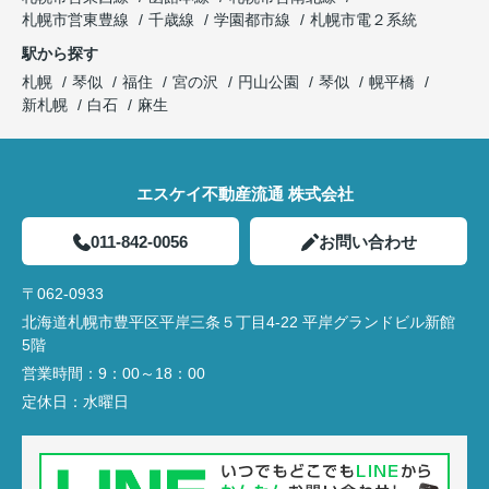
札幌市営東豊線
千歳線
学園都市線
札幌市電２系統
駅から探す
札幌
琴似
福住
宮の沢
円山公園
琴似
幌平橋
新札幌
白石
麻生
エスケイ不動産流通 株式会社
011-842-0056
お問い合わせ
〒062-0933
北海道札幌市豊平区平岸三条５丁目4-22 平岸グランドビル新館
5階
営業時間：
9：00～18：00
定休日：
水曜日