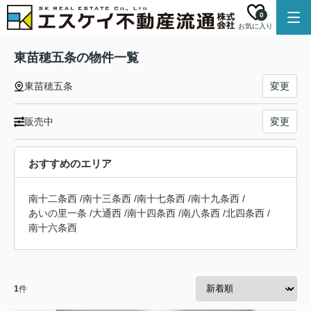
0
お気に入り
東苗穂五条の物件一覧
東苗穂五条
変更
販売中
変更
おすすめのエリア
南十二条西
/
南十三条西
/
南十七条西
/
南十九条西
/
あいの里一条
/
大通西
/
南十四条西
/
南八条西
/
北四条西
/
南十六条西
1
件