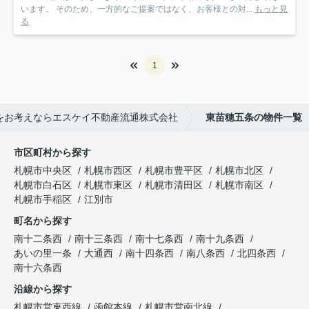
います。 そのため、一方的なご提案ではなく、お客様との対...
もっと見
る
1
をお考えならエスケイ不動産流通株式会社
東苗穂五条の物件一覧
市区町村から探す
札幌市中央区
札幌市西区
札幌市豊平区
札幌市北区
札幌市白石区
札幌市東区
札幌市清田区
札幌市南区
札幌市手稲区
江別市
町名から探す
南十二条西
南十三条西
南十七条西
南十九条西
あいの里一条
大通西
南十四条西
南八条西
北四条西
南十六条西
沿線から探す
札幌市営東西線
函館本線
札幌市営南北線