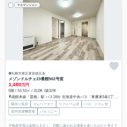
中古マンション
札幌市東区東苗穂五条
メゾンドルチェ23番館
502号室
1,480
万円
5階 / 53.53㎡ / 2LDK /築32年
函館本線「苗穂」駅 バス18分 北海道中央バス「東雁来5条1丁目」 停歩5分
陽当り良好
エレベーター
リフォーム済
バス・トイレ別
室内洗濯機置場
バルコニー
不動産売買は金額も大きく、判断に迷われる場面も多いものだと考えて