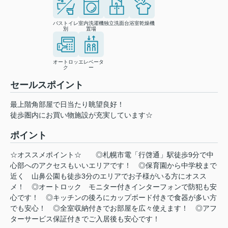
バストイレ
室内洗濯機
独立洗面台
浴室乾燥機
別
置場
オートロッ
エレベータ
ク
ー
セールスポイント
最上階角部屋で日当たり眺望良好！
徒歩圏内にお買い物施設が充実しています☆
ポイント
☆オススメポイント☆
◎札幌市電「行啓通」駅徒歩9分で中
心部へのアクセスもいいエリアです！
◎保育園から中学校まで
近く
山鼻公園も徒歩3分のエリアでお子様がいる方にオスス
メ！
◎オートロック
モニター付きインターフォンで防犯も安
心です！
◎キッチンの後ろにカップボード付きで食器が多い方
でも安心！
◎全室収納付きでお部屋を広々使えます！
◎アフ
ターサービス保証付きでご入居後も安心です！