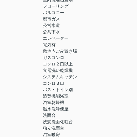
フローリング
バルコニー
都市ガス
公営水道
公共下水
エレベーター
電気有
敷地内ごみ置き場
ガスコンロ
コンロ２口以上
食器洗い乾燥機
システムキッチン
コンロ３口
バス・トイレ別
追焚機能浴室
浴室乾燥機
温水洗浄便座
洗面台
洗髪洗面化粧台
独立洗面台
浴室暖房