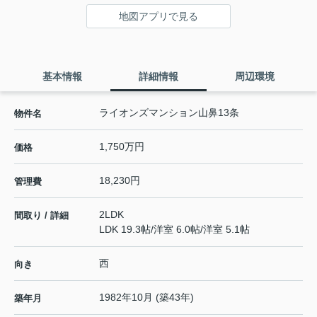
地図アプリで見る
基本情報
詳細情報
周辺環境
ライオンズマンション山鼻13条
物件名
1,750万円
価格
18,230円
管理費
2LDK
間取り / 詳細
LDK 19.3帖
/
洋室 6.0帖
/
洋室 5.1帖
西
向き
1982年10月 (築43年)
築年月