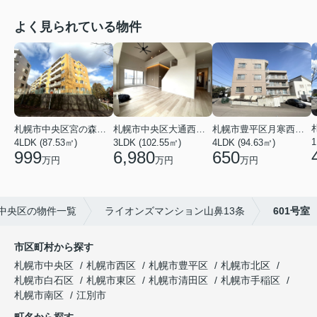
よく見られている物件
札幌市中央区宮の森一条１６丁目
札幌市中央区大通西１６丁目
札幌市豊平区月寒西三条６丁目
1
4LDK (87.53㎡)
3LDK (102.55㎡)
4LDK (94.63㎡)
999
6,980
650
万円
万円
万円
中央区の物件一覧
ライオンズマンション山鼻13条
601号室
市区町村から探す
札幌市中央区
札幌市西区
札幌市豊平区
札幌市北区
札幌市白石区
札幌市東区
札幌市清田区
札幌市手稲区
札幌市南区
江別市