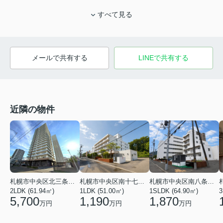
すべて見る
メールで共有する
LINEで共有する
近隣の物件
札幌市中央区南十七条西１８丁目
札幌市中央区南八条西２１丁目
札幌市中央区北三条東５丁目
1LDK (51.00㎡)
1SLDK (64.90㎡)
2LDK (61.94㎡)
3
1,190
1,870
5,700
万円
万円
万円