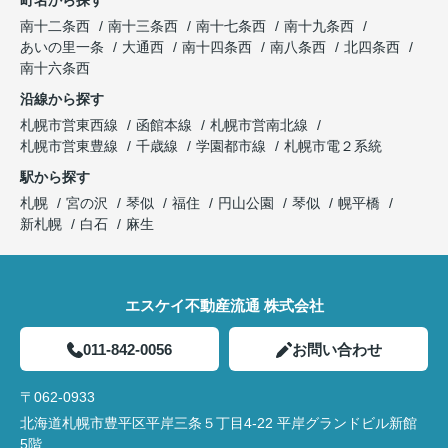
町名から探す
南十二条西
南十三条西
南十七条西
南十九条西
あいの里一条
大通西
南十四条西
南八条西
北四条西
南十六条西
沿線から探す
札幌市営東西線
函館本線
札幌市営南北線
札幌市営東豊線
千歳線
学園都市線
札幌市電２系統
駅から探す
札幌
宮の沢
琴似
福住
円山公園
琴似
幌平橋
新札幌
白石
麻生
エスケイ不動産流通 株式会社
011-842-0056
お問い合わせ
〒062-0933
北海道札幌市豊平区平岸三条５丁目4-22 平岸グランドビル新館
5階