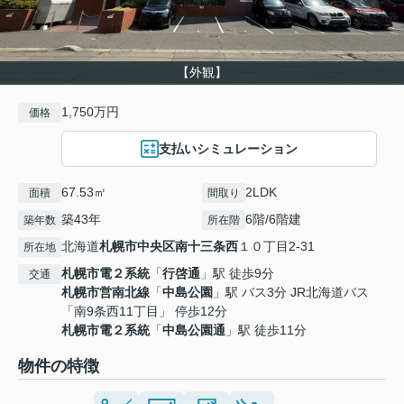
【外観】
1,750万円
価格
支払いシミュレーション
67.53㎡
2LDK
面積
間取り
築43年
6階/6階建
築年数
所在階
北海道
札幌市中央区
南十三条西
１０丁目2-31
所在地
札幌市電２系統
「
行啓通
」駅 徒歩9分
交通
札幌市営南北線
「
中島公園
」駅 バス3分 JR北海道バス
「南9条西11丁目」 停歩12分
札幌市電２系統
「
中島公園通
」駅 徒歩11分
物件の特徴