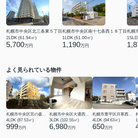
札幌市中央区南十七条西１８丁目
札幌
札幌市中央区北三条東５丁目
1LDK (51.00㎡)
1SLD
2LDK (61.94㎡)
1,190
1,8
5,700
万円
万円
よく見られている物件
札幌市中央区宮の森一条１６丁目
札幌市中央区大通西１６丁目
札幌市豊平区月寒西三条６丁目
4LDK (87.53㎡)
3LDK (102.55㎡)
4LDK (94.63㎡)
1
999
6,980
650
万円
万円
万円