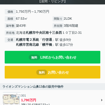
【居間・リビング】
1,750万円～1,790万円
価格
67.53㎡
2LDK
面積
間取り
築43年
3階/6階建
築年数
所在階
北海道
札幌市中央区
南十三条西
１０丁目2-31
所在地
札幌市電２系統
「
行啓通
」駅 徒歩9分
交通
札幌市営南北線
「
幌平橋
」駅 徒歩17分
LINEからお問い合わせ
無料
お問い合わせ
無料
ライオンズマンション山鼻13条の販売中物件
301
1,790万円
3階 / 20.42坪(67.53㎡)