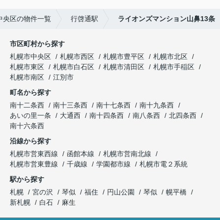
中央区の物件一覧
行啓通駅
ライオンズマンション山鼻13条
市区町村から探す
札幌市中央区
札幌市西区
札幌市豊平区
札幌市北区
札幌市東区
札幌市白石区
札幌市清田区
札幌市手稲区
札幌市南区
江別市
町名から探す
南十二条西
南十三条西
南十七条西
南十九条西
あいの里一条
大通西
南十四条西
南八条西
北四条西
南十六条西
沿線から探す
札幌市営東西線
函館本線
札幌市営南北線
札幌市営東豊線
千歳線
学園都市線
札幌市電２系統
駅から探す
札幌
宮の沢
琴似
福住
円山公園
琴似
幌平橋
新札幌
白石
麻生