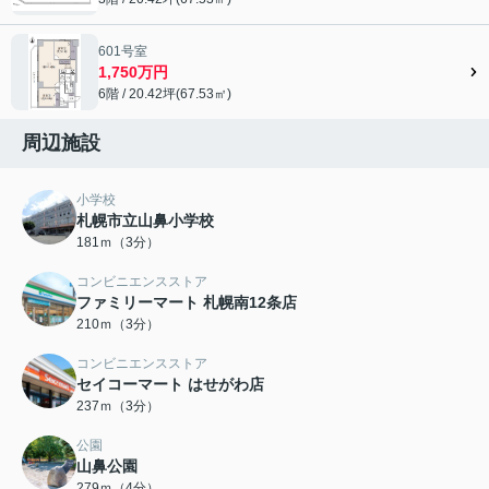
601号室
1,750万円
6階 / 20.42坪(67.53㎡)
周辺施設
小学校
札幌市立山鼻小学校
181ｍ（3分）
コンビニエンスストア
ファミリーマート 札幌南12条店
210ｍ（3分）
コンビニエンスストア
セイコーマート はせがわ店
237ｍ（3分）
公園
山鼻公園
279ｍ（4分）