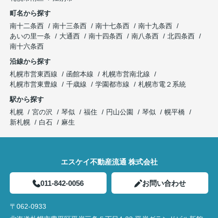
町名から探す
南十二条西
南十三条西
南十七条西
南十九条西
あいの里一条
大通西
南十四条西
南八条西
北四条西
南十六条西
沿線から探す
札幌市営東西線
函館本線
札幌市営南北線
札幌市営東豊線
千歳線
学園都市線
札幌市電２系統
駅から探す
札幌
宮の沢
琴似
福住
円山公園
琴似
幌平橋
新札幌
白石
麻生
エスケイ不動産流通 株式会社
011-842-0056
お問い合わせ
〒062-0933