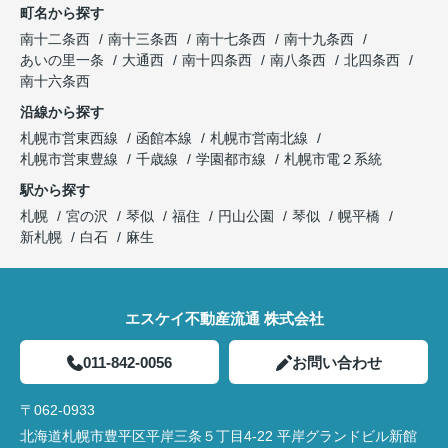
町名から探す
南十二条西
南十三条西
南十七条西
南十九条西
あいの里一条
大通西
南十四条西
南八条西
北四条西
南十六条西
沿線から探す
札幌市営東西線
函館本線
札幌市営南北線
札幌市営東豊線
千歳線
学園都市線
札幌市電２系統
駅から探す
札幌
宮の沢
琴似
福住
円山公園
琴似
幌平橋
新札幌
白石
麻生
エスケイ不動産流通 株式会社
011-842-0056
お問い合わせ
〒062-0933
北海道札幌市豊平区平岸三条５丁目4-22 平岸グランドビル新館