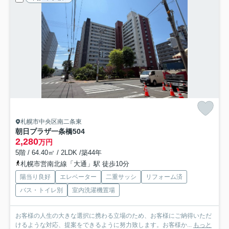
札幌市中央区南二条東
朝日プラザ一条橋
504
2,280
万円
5階 / 64.40㎡ / 2LDK /築44年
札幌市営南北線「大通」駅 徒歩10分
陽当り良好
エレベーター
二重サッシ
リフォーム済
バス・トイレ別
室内洗濯機置場
お客様の人生の大きな選択に携わる立場のため、お客様にご納得いただ
けるような対応、提案をできるように努力致します。お客様か...
もっと