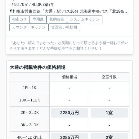
- / 93.70㎡ / 4LDK /築7年
札幌市営東西線「大通」駅 バス16分 北海道中央バス「北19条東8丁目」 停歩7分
都市ガス
専用庭
収納豊富
システムキッチン
カウンターキッチン
食器洗い乾燥機
「あなたに頼んでよかった」と笑顔になって頂けるよう精一杯お手伝い
させて頂きます！どんな些細な事でもご相談ください！
大通の掲載物件の価格相場
価格相場
空室件数
-
-
1R～1K
-
-
1DK～1LDK
2280万円
1室
2K～2LDK
-
-
3K～3LDK
3285万円
2室
4K～4LDK以上