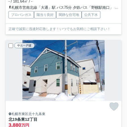
- / 181.64㎡ / -
札幌市営南北線「大通」駅 バス75分 夕鉄バス「野幌駅南口」 停歩10分
プロパンガス
陽当り良好
閑静な住宅地
公共下水
正確で誠実に迅速対応致します！いつでもお気軽にご相談下さい！
中古一戸建
札幌市東区北十九条東
北19条東12丁目
3,880
万円