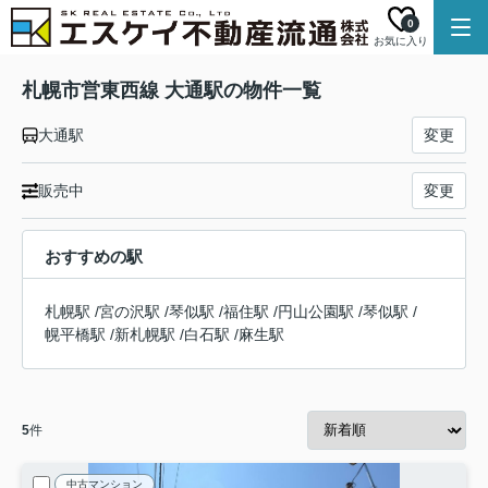
0
お気に入り
札幌市営東西線 大通駅の物件一覧
大通駅
変更
販売中
変更
おすすめの駅
札幌駅
/
宮の沢駅
/
琴似駅
/
福住駅
/
円山公園駅
/
琴似駅
/
幌平橋駅
/
新札幌駅
/
白石駅
/
麻生駅
5
件
中古マンション