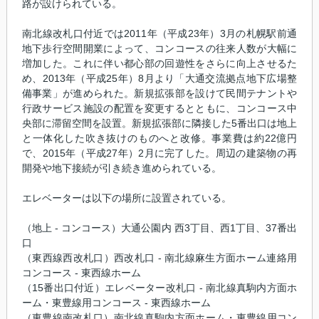
路が設けられている。
南北線改札口付近では2011年（平成23年）3月の札幌駅前通
地下歩行空間開業によって、コンコースの往来人数が大幅に
増加した。これに伴い都心部の回遊性をさらに向上させるた
め、2013年（平成25年）8月より「大通交流拠点地下広場整
備事業」が進められた。新規拡張部を設けて民間テナントや
行政サービス施設の配置を変更するとともに、コンコース中
央部に滞留空間を設置。新規拡張部に隣接した5番出口は地上
と一体化した吹き抜けのものへと改修。事業費は約22億円
で、2015年（平成27年）2月に完了した。周辺の建築物の再
開発や地下接続が引き続き進められている。
エレベーターは以下の場所に設置されている。
（地上 - コンコース）大通公園内 西3丁目、西1丁目、37番出
口
（東西線西改札口）西改札口 - 南北線麻生方面ホーム連絡用
コンコース - 東西線ホーム
（15番出口付近）エレベーター改札口 - 南北線真駒内方面ホ
ーム・東豊線用コンコース - 東西線ホーム
（東豊線南改札口）南北線真駒内方面ホーム・東豊線用コン