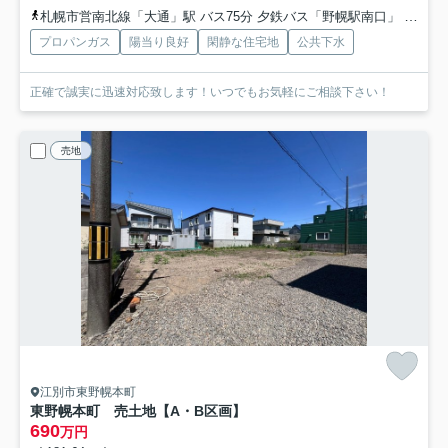
札幌市営南北線「大通」駅 バス75分 夕鉄バス「野幌駅南口」 停歩10分
プロパンガス
陽当り良好
閑静な住宅地
公共下水
正確で誠実に迅速対応致します！いつでもお気軽にご相談下さい！
売地
江別市東野幌本町
東野幌本町 売土地【A・B区画】
690
万円