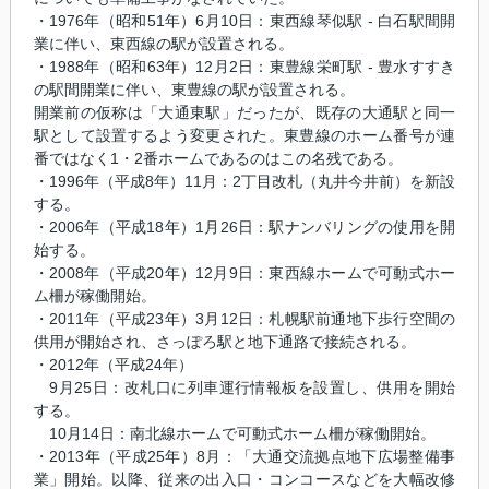
・1976年（昭和51年）6月10日：東西線琴似駅 - 白石駅間開
業に伴い、東西線の駅が設置される。
・1988年（昭和63年）12月2日：東豊線栄町駅 - 豊水すすき
の駅間開業に伴い、東豊線の駅が設置される。
開業前の仮称は「大通東駅」だったが、既存の大通駅と同一
駅として設置するよう変更された。東豊線のホーム番号が連
番ではなく1・2番ホームであるのはこの名残である。
・1996年（平成8年）11月：2丁目改札（丸井今井前）を新設
する。
・2006年（平成18年）1月26日：駅ナンバリングの使用を開
始する。
・2008年（平成20年）12月9日：東西線ホームで可動式ホー
ム柵が稼働開始。
・2011年（平成23年）3月12日：札幌駅前通地下歩行空間の
供用が開始され、さっぽろ駅と地下通路で接続される。
・2012年（平成24年）
9月25日：改札口に列車運行情報板を設置し、供用を開始
する。
10月14日：南北線ホームで可動式ホーム柵が稼働開始。
・2013年（平成25年）8月：「大通交流拠点地下広場整備事
業」開始。以降、従来の出入口・コンコースなどを大幅改修