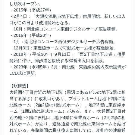
し順次オープン。
・2015年（平成27年）
・2月4日：「大通交流拠点地下広場」供用開始。新しい出入
口がこの日より使用開始となる。
10月：南北線コンコース東側デジタルサーチ広告稼働。
・2016年（平成28年）
1月：南北線コンコース西側デジタルサーチ広告稼働。
12月3日：東豊線ホームで可動式ホーム柵が稼働開始。
・2018年（平成30年）9月13日：「西2丁目地下歩道」供用
開始に伴い、同歩道と接続する30番出入口を新設。
・2023年（令和5年）3月：南北線・東西線の案内表示設備が
LCD式に更新。
【駅構造】
大通西4丁目付近の地下1階（周辺にあるビルの地下2階に相
当する深さ）に改札口があり、プラットホームは地下2階に南
北線ホーム（2面2線の相対式ホーム）、地下3階に東西線ホ
ーム（1面2線の島式ホーム）がある。また、大通西2丁目付
近の地下2階に改札口、地下4階に東豊線ホーム（2面2線の相
対式ホーム）があり、連絡通路で南北線の東側ホームと結ば
れている。各路線間の乗り換えに際しては、改札内の連絡通