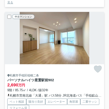
見る
中古マンション
札幌市手稲区稲穂二条
パーソナルハイツ星置駅前
902
2,690
万円
9階 / 85.75㎡ / 4LDK /築32年
札幌市営南北線「大通」駅 バス58分 JR北海道バス「手稲鉱山通」 停歩5分
ペット相談
陽当り良好
エレベーター
角部屋
二重サッシ
リフォーム済