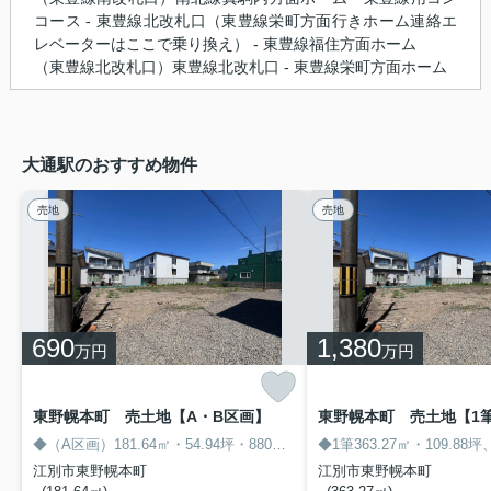
コース - 東豊線北改札口（東豊線栄町方面行きホーム連絡エ
レベーターはここで乗り換え） - 東豊線福住方面ホーム
（東豊線北改札口）東豊線北改札口 - 東豊線栄町方面ホーム
大通駅のおすすめ物件
売地
売地
690
1,380
万円
万円
東野幌本町 売土地【A・B区画】
東野幌本町 売土地【1
◆（A区画）181.64㎡・54.94坪・880万円！（B区画）181.63㎡・54.94坪・880万円！
◆1筆363.27㎡・109.88坪
江別市東野幌本町
江別市東野幌本町