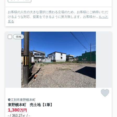
お客様の人生の大きな選択に携わる立場のため、お客様にご納得いただ
けるような対応、提案をできるように努力致します。お客様か...
もっと
見る
売地
江別市東野幌本町
東野幌本町 売土地【1筆】
1,380
万円
- / 363.27㎡ / -