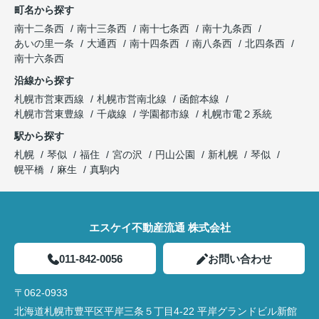
町名から探す
南十二条西
南十三条西
南十七条西
南十九条西
あいの里一条
大通西
南十四条西
南八条西
北四条西
南十六条西
沿線から探す
札幌市営東西線
札幌市営南北線
函館本線
札幌市営東豊線
千歳線
学園都市線
札幌市電２系統
駅から探す
札幌
琴似
福住
宮の沢
円山公園
新札幌
琴似
幌平橋
麻生
真駒内
エスケイ不動産流通 株式会社
011-842-0056
お問い合わせ
〒062-0933
北海道札幌市豊平区平岸三条５丁目4-22 平岸グランドビル新館