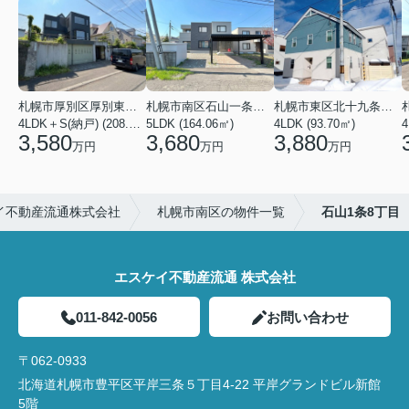
札幌市厚別区厚別東二条６丁目
札幌市南区石山一条８丁目
札幌市東区北十九条東１２丁目
4LDK＋S(納戸) (208.54㎡)
5LDK (164.06㎡)
4LDK (93.70㎡)
4
3,580
3,680
3,880
万円
万円
万円
イ不動産流通株式会社
札幌市南区の物件一覧
石山1条8丁目
エスケイ不動産流通 株式会社
011-842-0056
お問い合わせ
〒062-0933
北海道札幌市豊平区平岸三条５丁目4-22 平岸グランドビル新館
5階