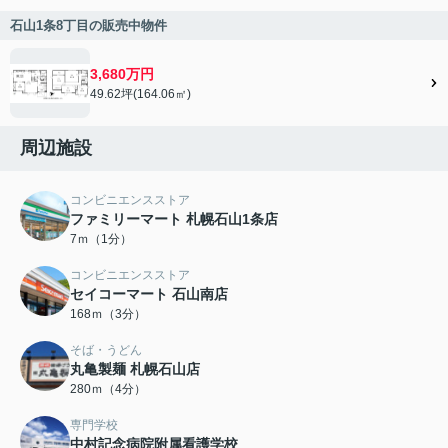
石山1条8丁目の販売中物件
3,680万円
49.62坪(164.06㎡)
周辺施設
コンビニエンスストア
ファミリーマート 札幌石山1条店
7ｍ（1分）
コンビニエンスストア
セイコーマート 石山南店
168ｍ（3分）
そば・うどん
丸亀製麺 札幌石山店
280ｍ（4分）
専門学校
中村記念病院附属看護学校