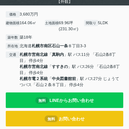
【外観】
3,680万円
価格
164.06㎡
69.96坪
5LDK
建物面積
土地面積
間取り
(231.30㎡)
築18年
築年数
北海道
札幌市南区
石山一条
８丁目3-3
所在地
札幌市営南北線
「
真駒内
」駅 バス11分 「石山2条8丁
交通
目」 停歩4分
札幌市営南北線
「
すすきの
」駅 バス26分 「石山2条8丁
目」 停歩4分
札幌市電２系統
「
中央図書館前
」駅 バス27分 じょうて
つバス「石山２条８丁目」 停歩4分
LINEからお問い合わせ
無料
お問い合わせ
無料