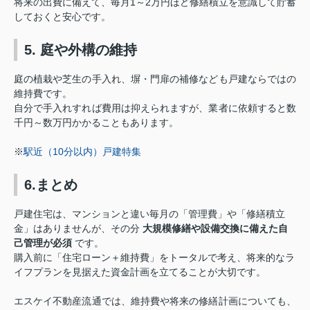
将来の出費に備えて、
毎月1～2万円ほど修繕積立を意識して貯蓄
しておくと安心
です。
5. 庭や外構の維持
庭の植栽や芝生の手入れ、塀・門扉の補修なども戸建ならではの
維持費です。
自分で手入れすれば費用は抑えられますが、業者に依頼すると数
千円～数万円かかることもあります。
※
駅近（10分以内）戸建特集
6.まとめ
戸建住宅は、マンションと違い毎月の「管理費」や「修繕積立
金」はありませんが、その分
大規模修繕や設備交換に備えた自
己管理が必須
です。
購入前に「住宅ローン＋維持費」をトータルで考え、将来的なラ
イフプランを見据えた資金計画を立てることが大切です。
エスケイ不動産流通では、維持費や将来の修繕計画についても、