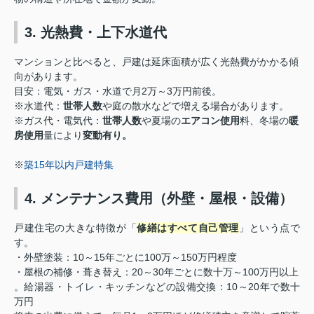
3. 光熱費・上下水道代
マンションと比べると、戸建は延床面積が広く光熱費がかかる傾
向があります。
目安
：電気・ガス・水道で月2万～3万円前後。
※水道代：
世帯人数
や庭の散水などで増える場合があります。
※ガス代・電気代：
世帯人数
や夏場の
エアコン使用
料、冬場の
暖
房使用
量により
変動有り。
※
築15年以内戸建特集
4. メンテナンス費用（外壁・屋根・設備）
戸建住宅の大きな特徴が「
修繕はすべて自己管理
」という点で
す。
・外壁塗装：10～15年ごとに100万～150万円程度
・屋根の補修・葺き替え：20～30年ごとに数十万～100万円以上
。給湯器・トイレ・キッチンなどの設備交換：10～20年で数十
万円