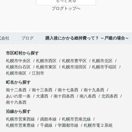
もっと見る
ブログトップへ
式会社
ブログ
購入後にかかる維持費って？ ～戸建の場合～
市区町村から探す
札幌市中央区
札幌市西区
札幌市豊平区
札幌市北区
札幌市白石区
札幌市東区
札幌市清田区
札幌市手稲区
札幌市南区
江別市
町名から探す
南十二条西
南十三条西
南十七条西
南十九条西
あいの里一条
大通西
南十四条西
南八条西
北四条西
南十六条西
沿線から探す
札幌市営東西線
函館本線
札幌市営南北線
札幌市営東豊線
千歳線
学園都市線
札幌市電２系統