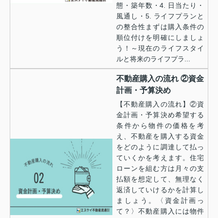
態・築年数・4. 日当たり・
風通し・5. ライフプランと
の整合性まずは購入条件の
順位付けを明確にしましょ
う！～現在のライフスタイ
ルと将来のライフプラ...
不動産購入の流れ ②資金
計画・予算決め
【不動産購入の流れ】②資
金計画・予算決め希望する
条件から物件の価格を考
え、不動産を購入する資金
をどのように調達して払っ
ていくかを考えます。住宅
ローンを組む方は月々の支
払額を想定して、無理なく
返済していけるかを計算し
ましょう。〈資金計画っ
て？〉不動産購入には物件