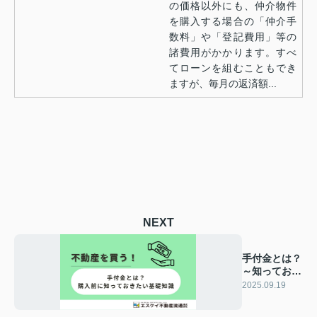
の価格以外にも、仲介物件
を購入する場合の「仲介手
数料」や「登記費用」等の
諸費用がかかります。すべ
てローンを組むこともでき
ますが、毎月の返済額...
NEXT
手付金とは？
～知っておき
たい基礎知識
2025.09.19
～