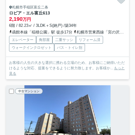
札幌市手稲区富丘二条
ロピア・エル富丘
613
2,190
万円
6階 / 82.23㎡ / 3LDK＋S(納戸) /築34年
函館本線「稲積公園」駅 徒歩17分
札幌市営東西線「宮の沢」駅 徒歩32分
エレベーター
角部屋
二重サッシ
リフォーム済
ウォークインクロゼット
バス・トイレ別
お客様の人生の大きな選択に携わる立場のため、お客様にご納得いただ
けるような対応、提案をできるように努力致します。お客様か...
もっと
見る
中古マンション