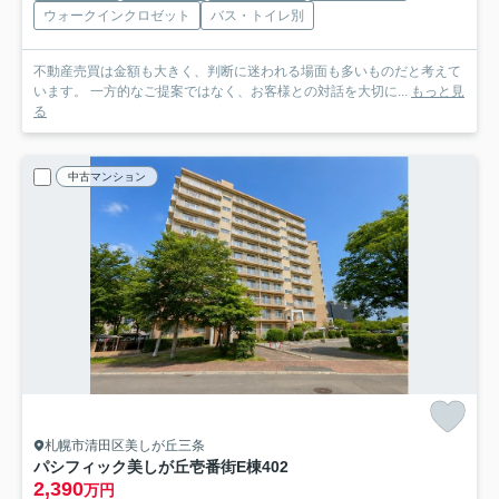
ウォークインクロゼット
バス・トイレ別
不動産売買は金額も大きく、判断に迷われる場面も多いものだと考えて
います。 一方的なご提案ではなく、お客様との対話を大切に...
もっと見
る
中古マンション
札幌市清田区美しが丘三条
パシフィック美しが丘壱番街E棟
402
2,390
万円