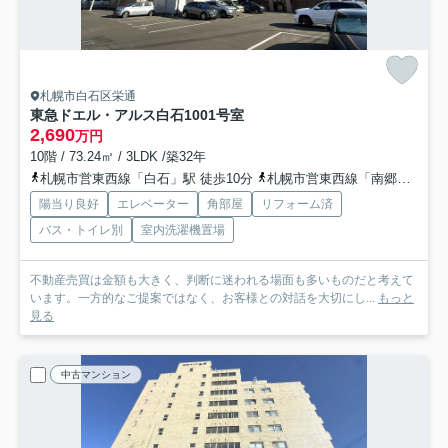
札幌市白石区栄通
東急ドエル・アルス白石
1001号室
2,690
万円
10階 / 73.24㎡ / 3LDK /築32年
札幌市営東西線「白石」駅 徒歩10分
札幌市営東西線「南郷７丁目」駅 徒歩16分
陽当り良好
エレベーター
角部屋
リフォーム済
バス・トイレ別
室内洗濯機置場
不動産売買は金額も大きく、判断に迷われる場面も多いものだと考えて
います。一方的なご提案ではなく、お客様との対話を大切にし...
もっと
見る
中古マンション