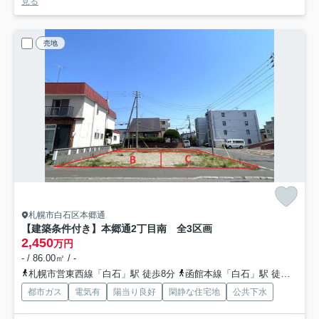
見る
売地
札幌市白石区本郷通
【建築条件付き】本郷通2丁目南 全3区画
2,450
万円
- / 86.00㎡ / -
札幌市営東西線「白石」駅 徒歩8分
函館本線「白石」駅 徒歩18分
都市ガス
電気有
陽当り良好
閑静な住宅地
公共下水