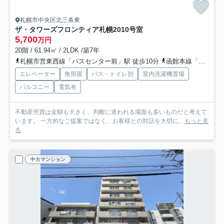
札幌市中央区北三条東
ザ・タワーズフロンティア札幌
2010号室
5,700
万円
20階 / 61.94㎡ / 2LDK /築7年
札幌市営東西線「バスセンター前」駅 徒歩10分
函館本線「札幌」駅 徒歩18分
エレベーター
角部屋
バス・トイレ別
室内洗濯機置場
バルコニー
電気有
不動産売買は金額も大きく、判断に迷われる場面も多いものだと考えて
います。 一方的なご提案ではなく、お客様との対話を大切に...
もっと見
る
中古マンション