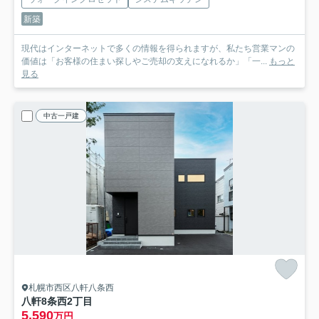
新築
現代はインターネットで多くの情報を得られますが、私たち営業マンの
価値は「お客様の住まい探しやご売却の支えになれるか」「一...
もっと
見る
中古一戸建
札幌市西区八軒八条西
八軒8条西2丁目
5,590
万円