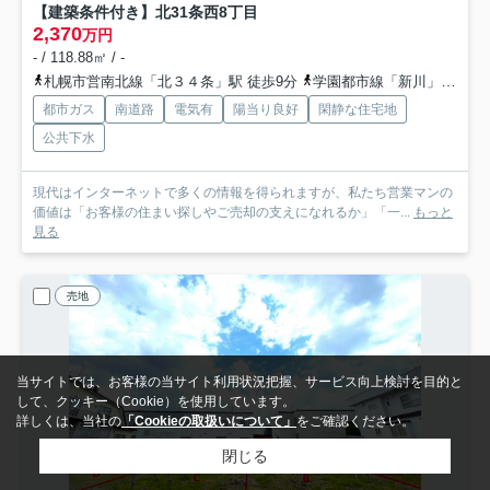
【建築条件付き】北31条西8丁目
2,370
万円
- / 118.88㎡ / -
札幌市営南北線「北３４条」駅 徒歩9分
学園都市線「新川」駅 徒歩16分
都市ガス
南道路
電気有
陽当り良好
閑静な住宅地
公共下水
現代はインターネットで多くの情報を得られますが、私たち営業マンの
価値は「お客様の住まい探しやご売却の支えになれるか」「一...
もっと
見る
売地
当サイトでは、お客様の当サイト利用状況把握、サービス向上検討を目的と
して、クッキー（Cookie）を使用しています。
詳しくは、当社の
「Cookieの取扱いについて」
をご確認ください。
閉じる