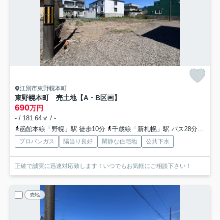
江別市東野幌本町
東野幌本町 売土地【A・B区画】
690
万円
- / 181.64㎡ / -
函館本線「野幌」駅 徒歩10分
千歳線「新札幌」駅 バス28分 JRバス「東野幌本町」 停歩7分
プロパンガス
陽当り良好
閑静な住宅地
公共下水
正確で誠実に迅速対応致します！いつでもお気軽にご相談下さい！
売地