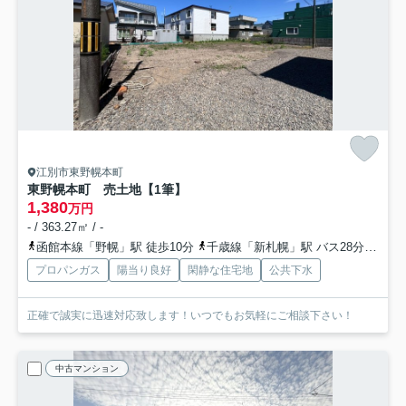
江別市東野幌本町
東野幌本町 売土地【1筆】
1,380
万円
- / 363.27㎡ / -
函館本線「野幌」駅 徒歩10分
千歳線「新札幌」駅 バス28分 JRバス「東野幌本町」 停歩7分
プロパンガス
陽当り良好
閑静な住宅地
公共下水
正確で誠実に迅速対応致します！いつでもお気軽にご相談下さい！
中古マンション