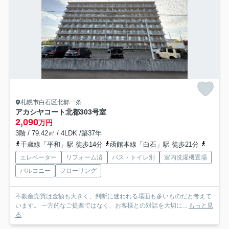
札幌市白石区北郷一条
アカシヤコート北都
303号室
2,090
万円
3階 / 79.42㎡ / 4LDK /築37年
千歳線「平和」駅 徒歩14分
函館本線「白石」駅 徒歩21分
札幌市
エレベーター
リフォーム済
バス・トイレ別
室内洗濯機置場
バルコニー
フローリング
不動産売買は金額も大きく、判断に迷われる場面も多いものだと考えて
います。 一方的なご提案ではなく、お客様との対話を大切に...
もっと見
る