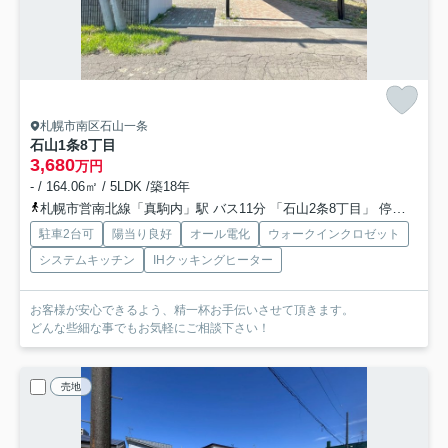
札幌市南区石山一条
石山1条8丁目
3,680
万円
- / 164.06㎡ / 5LDK /築18年
札幌市営南北線「真駒内」駅 バス11分 「石山2条8丁目」 停歩4分
駐車2台可
陽当り良好
オール電化
ウォークインクロゼット
システムキッチン
IHクッキングヒーター
お客様が安心できるよう、精一杯お手伝いさせて頂きます。
どんな些細な事でもお気軽にご相談下さい！
売地