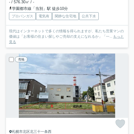
- / 576.30㎡ / -
学園都市線「当別」駅 徒歩10分
プロパンガス
電気有
閑静な住宅地
公共下水
現代はインターネットで多くの情報を得られますが、私たち営業マンの
価値は「お客様の住まい探しやご売却の支えになれるか」「一...
もっと
見る
売地
札幌市北区北三十一条西