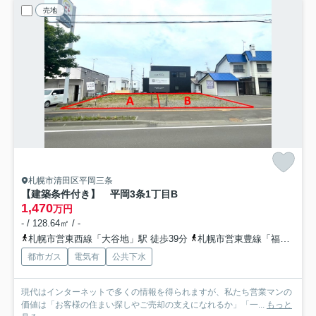
売地
札幌市清田区平岡三条
【建築条件付き】 平岡3条1丁目
B
1,470
万円
- / 128.64㎡ / -
札幌市営東西線「大谷地」駅 徒歩39分
札幌市営東豊線「福住」駅 バス17分 北海道中央バス「平岡３条１丁目」 停歩2分
都市ガス
電気有
公共下水
現代はインターネットで多くの情報を得られますが、私たち営業マンの
価値は「お客様の住まい探しやご売却の支えになれるか」「一...
もっと