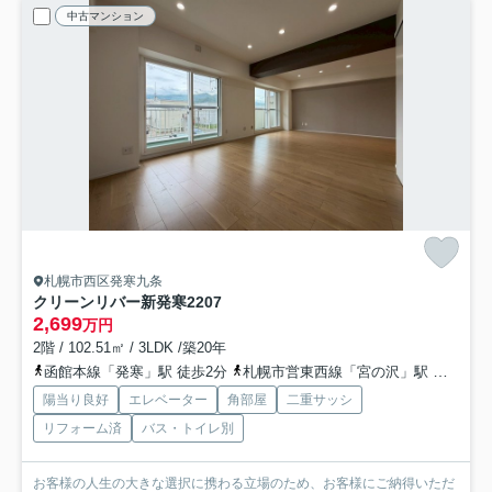
中古マンション
札幌市西区発寒九条
クリーンリバー新発寒2
207
2,699
万円
2階 / 102.51㎡ / 3LDK /築20年
函館本線「発寒」駅 徒歩2分
札幌市営東西線「宮の沢」駅 徒歩15分
陽当り良好
エレベーター
角部屋
二重サッシ
リフォーム済
バス・トイレ別
お客様の人生の大きな選択に携わる立場のため、お客様にご納得いただ