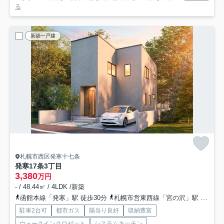
る
新築一戸建
札幌市西区発寒十七条
発寒17条3丁目
3,380
万円
- / 48.44㎡ / 4LDK /新築
函館本線「発寒」駅 徒歩30分
札幌市営東西線「宮の沢」駅 徒歩35分
駐車2台可
都市ガス
陽当り良好
収納豊富
ウォークインクロゼット
システムキッチン