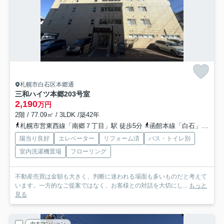
札幌市白石区本郷通
三和ハイツ本郷
203号室
2,190
万円
2階 / 77.09㎡ / 3LDK /築42年
札幌市営東西線「南郷７丁目」駅 徒歩5分
函館本線「白石」駅 バス14分 北海道中央バス「南郷7丁目」 停歩8分
陽当り良好
エレベーター
リフォーム済
バス・トイレ別
室内洗濯機置場
フローリング
不動産売買は金額も大きく、判断に迷われる場面も多いものだと考えて
います。一方的なご提案ではなく、お客様との対話を大切にし...
もっと
見る
中古マンション