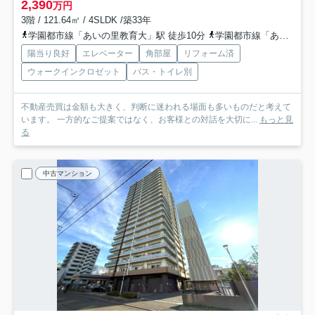
2,390
万円
3階 / 121.64㎡ / 4SLDK /築33年
学園都市線「あいの里教育大」駅 徒歩10分
学園都市線「あいの里公園」駅 徒歩13分
陽当り良好
エレベーター
角部屋
リフォーム済
ウォークインクロゼット
バス・トイレ別
不動産売買は金額も大きく、判断に迷われる場面も多いものだと考えて
います。 一方的なご提案ではなく、お客様との対話を大切に...
もっと見
る
中古マンション