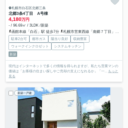
札幌市白石区北郷三条
北郷3条4丁目
A号棟
4,180
万円
- / 96.69㎡ / 3LDK /新築
函館本線「白石」駅 徒歩7分
札幌市営東西線「南郷７丁目」駅 徒歩33分
駐車2台可
都市ガス
陽当り良好
収納豊富
ウォークインクロゼット
システムキッチン
新築
現代はインターネットで多くの情報を得られますが、私たち営業マンの
価値は「お客様の住まい探しやご売却の支えになれるか」「一...
もっと
見る
新築一戸建