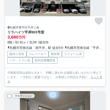
札幌市豊平区平岸三条
リラハイツ平岸
803号室
3,680
万円
8階 / 82.91㎡ / 3LDK /築32年
札幌市営南北線「南平岸」駅 徒歩5分
札幌市営南北線「平岸」駅 徒歩11分
陽当り良好
エレベーター
角部屋
リフォーム済
バス・トイレ別
室内洗濯機置場
不動産売買は金額も大きく、判断に迷われる場面も多いものだと考えて
います。 一方的なご提案ではなく、お客様との対話を大切に...
もっと見
る
中古マンション