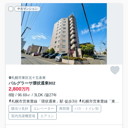
中古マンション
札幌市東区北十五条東
パルグラーサ環状通東
802
2,800
万円
8階 / 96.69㎡ / 3LDK /築27年
札幌市営東豊線「環状通東」駅 徒歩3分
札幌市営東豊線「東区役所前」駅 徒歩12分
陽当り良好
エレベーター
角部屋
バス・トイレ別
室内洗濯機置場
エアコン