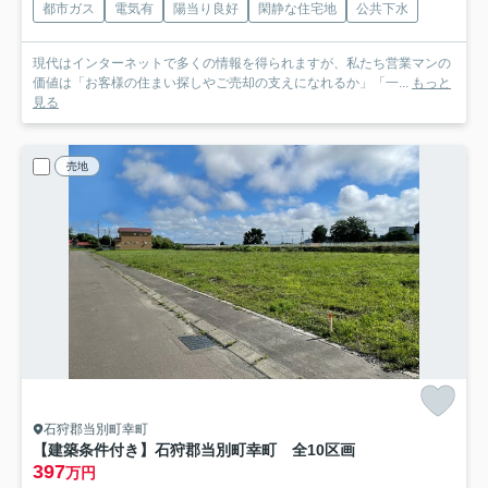
都市ガス
電気有
陽当り良好
閑静な住宅地
公共下水
現代はインターネットで多くの情報を得られますが、私たち営業マンの
価値は「お客様の住まい探しやご売却の支えになれるか」「一...
もっと
見る
売地
石狩郡当別町幸町
【建築条件付き】石狩郡当別町幸町 全10区画
397
万円