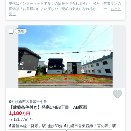
現代はインターネットで多くの情報を得られますが、私たち営業マンの
価値は「お客様の住まい探しやご売却の支えになれるか」「一...
もっと
見る
売地
札幌市西区発寒十七条
【建築条件付き】発寒17条3丁目 AB区画
1,180
万円
- / 121.77㎡ / -
函館本線「発寒」駅 徒歩30分
札幌市営東西線「宮の沢」駅 徒歩35分