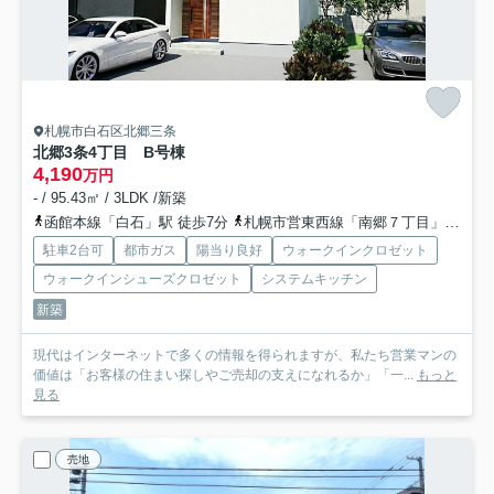
札幌市白石区北郷三条
北郷3条4丁目
B号棟
4,190
万円
- / 95.43㎡ / 3LDK /新築
函館本線「白石」駅 徒歩7分
札幌市営東西線「南郷７丁目」駅 徒歩33分
駐車2台可
都市ガス
陽当り良好
ウォークインクロゼット
ウォークインシューズクロゼット
システムキッチン
新築
現代はインターネットで多くの情報を得られますが、私たち営業マンの
価値は「お客様の住まい探しやご売却の支えになれるか」「一...
もっと
見る
売地