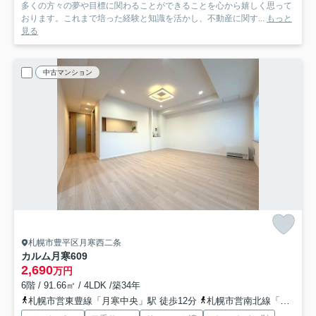
多くの方々の夢や目標に関わることができることを心から嬉しく思って
おります。これまで培った経験と知識を活かし、不動産に関す...
もっと
見る
中古マンション
札幌市豊平区月寒西二条
カルム月寒
609
2,690
万円
6階 / 91.66㎡ / 4LDK /築34年
札幌市営東豊線「月寒中央」駅 徒歩12分
札幌市営南北線「南平岸」駅 徒歩25分