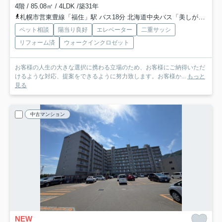
4階 / 85.08㎡ / 4LDK /築31年
札幌市営東豊線「福住」駅 バス18分 北海道中央バス「美しが丘３条６丁目」 停歩5分
ペット相談
陽当り良好
エレベーター
二重サッシ
リフォーム済
ウォークインクロゼット
お客様の人生の大きな選択に携わる立場のため、お客様にご納得いただ
けるような対応、提案をできるように努力致します。お客様か...
もっと
見る
中古マンション
NEW