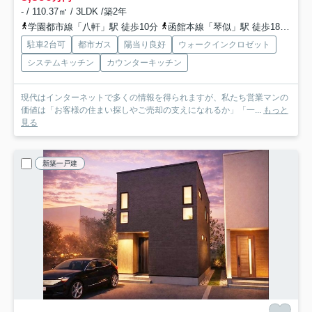
- / 110.37㎡ / 3LDK /築2年
学園都市線「八軒」駅 徒歩10分
函館本線「琴似」駅 徒歩18分
札
駐車2台可
都市ガス
陽当り良好
ウォークインクロゼット
システムキッチン
カウンターキッチン
現代はインターネットで多くの情報を得られますが、私たち営業マンの
価値は「お客様の住まい探しやご売却の支えになれるか」「一...
もっと
見る
新築一戸建