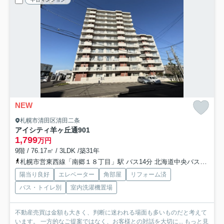
NEW
札幌市清田区清田二条
アイシティ羊ヶ丘通
901
1,799
万円
9階 / 76.17㎡ / 3LDK /築31年
札幌市営東西線「南郷１８丁目」駅 バス14分 北海道中央バス「清田3条2丁目」 停歩5分
陽当り良好
エレベーター
角部屋
リフォーム済
バス・トイレ別
室内洗濯機置場
不動産売買は金額も大きく、判断に迷われる場面も多いものだと考えて
います。 一方的なご提案ではなく、お客様との対話を大切に...
もっと見