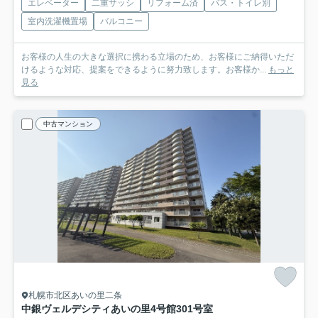
エレベーター
二重サッシ
リフォーム済
バス・トイレ別
室内洗濯機置場
バルコニー
お客様の人生の大きな選択に携わる立場のため、お客様にご納得いただ
けるような対応、提案をできるように努力致します。お客様か...
もっと
見る
中古マンション
札幌市北区あいの里二条
中銀ヴェルデシティあいの里4号館
301号室