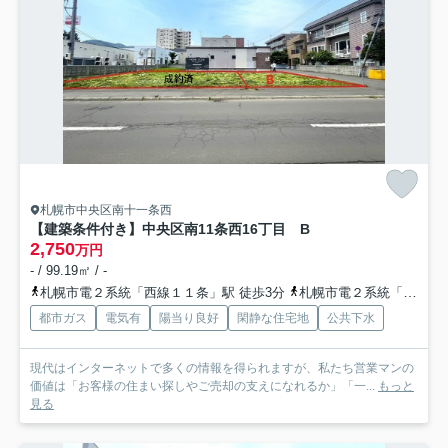
札幌市中央区南十一条西
【建築条件付き】中央区南11条西16丁目
B
2,750
万円
- / 99.19㎡ / -
札幌市電２系統「西線１１条」駅 徒歩3分
札幌市電２系統「西線９条旭山公園通」駅 徒歩6分
都市ガス
電気有
陽当り良好
閑静な住宅地
公共下水
現代はインターネットで多くの情報を得られますが、私たち営業マンの
価値は「お客様の住まい探しやご売却の支えになれるか」「一...
もっと
見る