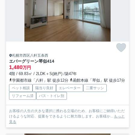
札幌市西区八軒五条西
エバーグリーン琴似
414
1,480
万円
4階 / 69.83㎡ / 2LDK＋S(納戸) /築47年
学園都市線「八軒」駅 徒歩12分
函館本線「琴似」駅 徒歩17分
ペット相談
陽当り良好
エレベーター
二重サッシ
リフォーム済
バス・トイレ別
お客様の人生の大きな選択に携わる立場のため、お客様にご納得いただ
けるような対応、提案をできるように努力致します。お客様か...
もっと
見る