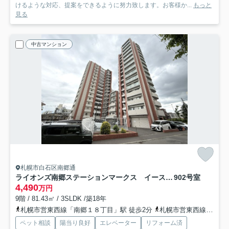
けるような対応、提案をできるように努力致します。お客様か...
もっと
見る
中古マンション
札幌市白石区南郷通
ライオンズ南郷ステーションマークス イースト棟
902号室
4,490
万円
9階 / 81.43㎡ / 3SLDK /築18年
札幌市営東西線「南郷１８丁目」駅 徒歩2分
札幌市営東西線「南郷１３丁目」駅 徒歩16分
ペット相談
陽当り良好
エレベーター
リフォーム済